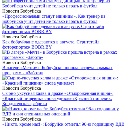
Новости Бобруйска
«Профессионалами станут единицы». Как тренер из
Бобруйска учит детей не только играть в футбол
Новости Бобруйска
Как бобруйчане одеваются в августе. Стритстайл
фоторепортаж BOBR.BY
Новости Бобруйска
В лагере «Мечта» в Бобруйске прошла встреча в рамках
программы «Забота»
Новости Бобруйска
Сырно-уксусная халва и драже «Отмороженная вишня»:
«Красный пищевик» снова удивляет
Красный пищевик.
Кондитерская фабрика
Новости Бобруйска
«Никто, кроме нас!»: Бобруйск отметил 96-ю годовщину ВДВ