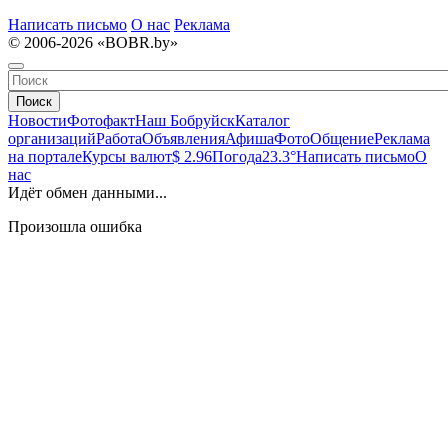
Написать письмо
О нас
Реклама
© 2006-2026 «BOBR.by»
Поиск
Новости
Фотофакт
Наш Бобруйск
Каталог
организаций
Работа
Объявления
Афиша
Фото
Общение
Реклама
на портале
Курсы валют
$ 2.96
Погода
23.3°
Написать письмо
О
нас
Идёт обмен данными...
Произошла ошибка