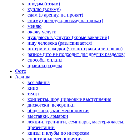
продам (отдам)
куплю (возьму)
сдам (в аренду, на прокат)
сниму (арендую, возьму на прокат)
меняю
окажу услуги
нуждаюсь в услугах (кроме вакансий)
ищу человека (разыскивается)
потери и находки (что потеряли или нашли)
разное (что не подходит для других разделов)
способы оплаты
правила раздела
Фото
Афиша
вся афиша
кино
театр
концерты, шоу, цирковые выступления
дискотеки, вечеринки
общегородские мероприятия
выставки, ярмарки
лекции, тренинги, семинары, мастер-классы,
презентации
квизы и клубы по интересам
спортивные мероприятия