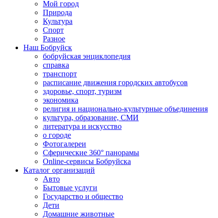
Мой город
Природа
Культура
Спорт
Разное
Наш Бобруйск
бобруйская энциклопедия
справка
транспорт
расписание движения городских автобусов
здоровье, спорт, туризм
экономика
религия и национально-культурные объединения
культура, образование, СМИ
литература и искусство
о городе
Фотогалереи
Сферические 360° панорамы
Online-сервисы Бобруйска
Каталог организаций
Авто
Бытовые услуги
Государство и общество
Дети
Домашние животные