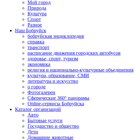
Мой город
Природа
Культура
Спорт
Разное
Наш Бобруйск
бобруйская энциклопедия
справка
транспорт
расписание движения городских автобусов
здоровье, спорт, туризм
экономика
религия и национально-культурные объединения
культура, образование, СМИ
литература и искусство
о городе
Фотогалереи
Сферические 360° панорамы
Online-сервисы Бобруйска
Каталог организаций
Авто
Бытовые услуги
Государство и общество
Дети
Домашние животные