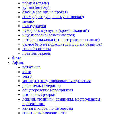
продам (отдам)
куплю (возьму)
сдам (в аренду, на прокат)
сниму (арендую, возьму на прокат)
меняю
окажу услуги
нуждаюсь в услугах (кроме вакансий)
ищу человека (разыскивается)
потери и находки (что потеряли или нашли)
разное (что не подходит для других разделов)
способы оплаты
правила раздела
Фото
Афиша
вся афиша
кино
театр
концерты, шоу, цирковые выступления
дискотеки, вечеринки
общегородские мероприятия
выставки, ярмарки
лекции, тренинги, семинары, мастер-классы,
презентации
квизы и клубы по интересам
спортивные мероприятия