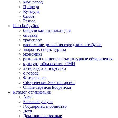
Мой город
Природа
Культура
Спорт
Разное
Наш Бобруйск
бобруйская энциклопедия
справка
транспорт
расписание движения городских автобусов
здоровье, спорт, туризм
экономика
религия и национально-культурные объединения
культура, образование, СМИ
литература и искусство
о городе
Фотогалереи
Сферические 360° панорамы
Online-сервисы Бобруйска
Каталог организаций
Авто
Бытовые услуги
Государство и общество
Дети
Домашние животные