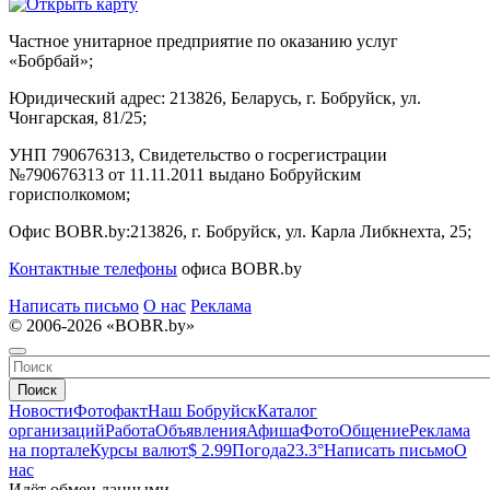
Частное унитарное предприятие по оказанию услуг
«Бобрбай»;
Юридический адрес:
213826, Беларусь, г. Бобруйск, ул.
Чонгарская, 81/25;
УНП 790676313, Свидетельство о госрегистрации
№790676313 от 11.11.2011 выдано Бобруйским
горисполкомом;
Офис BOBR.by:
213826, г. Бобруйск, ул. Карла Либкнехта, 25;
Контактные телефоны
офиса BOBR.by
Написать письмо
О нас
Реклама
© 2006-2026 «BOBR.by»
Поиск
Новости
Фотофакт
Наш Бобруйск
Каталог
организаций
Работа
Объявления
Афиша
Фото
Общение
Реклама
на портале
Курсы валют
$ 2.99
Погода
23.3°
Написать письмо
О
нас
Идёт обмен данными...