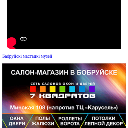
Бабруйскі мастацкі музей