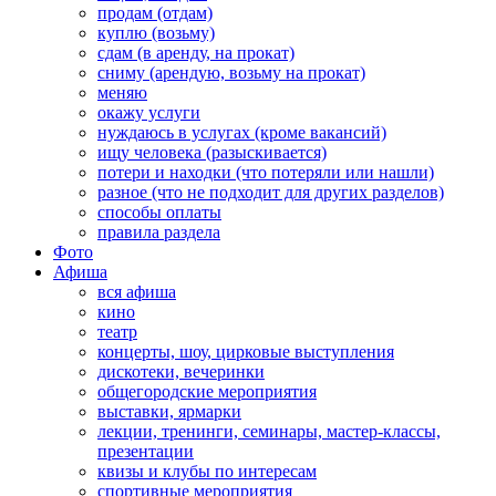
продам (отдам)
куплю (возьму)
сдам (в аренду, на прокат)
сниму (арендую, возьму на прокат)
меняю
окажу услуги
нуждаюсь в услугах (кроме вакансий)
ищу человека (разыскивается)
потери и находки (что потеряли или нашли)
разное (что не подходит для других разделов)
способы оплаты
правила раздела
Фото
Афиша
вся афиша
кино
театр
концерты, шоу, цирковые выступления
дискотеки, вечеринки
общегородские мероприятия
выставки, ярмарки
лекции, тренинги, семинары, мастер-классы,
презентации
квизы и клубы по интересам
спортивные мероприятия