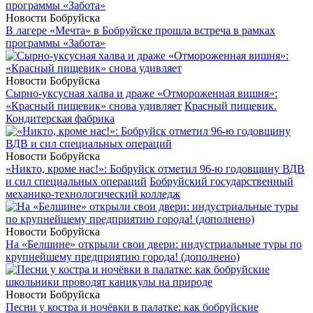
Новости Бобруйска
В лагере «Мечта» в Бобруйске прошла встреча в рамках
программы «Забота»
Новости Бобруйска
Сырно-уксусная халва и драже «Отмороженная вишня»:
«Красный пищевик» снова удивляет
Красный пищевик.
Кондитерская фабрика
Новости Бобруйска
«Никто, кроме нас!»: Бобруйск отметил 96-ю годовщину ВДВ
и сил специальных операций
Бобруйский государственный
механико-технологический колледж
Новости Бобруйска
На «Белшине» открыли свои двери: индустриальные туры по
крупнейшему предприятию города! (дополнено)
Новости Бобруйска
Песни у костра и ночёвки в палатке: как бобруйские