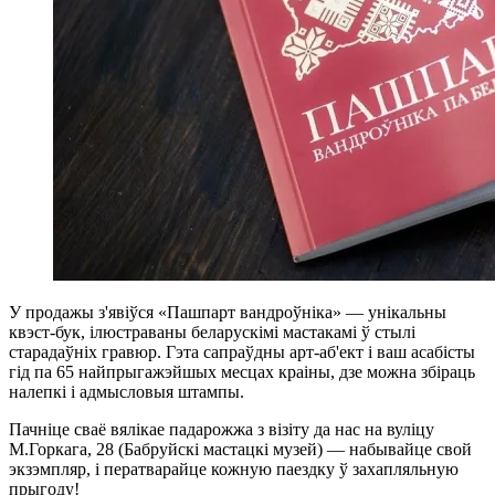
У продажы з'явіўся «
Пашпарт вандроўніка
» — унікальны
квэст-бук, ілюстраваны беларускімі мастакамі ў стылі
старадаўніх гравюр. Гэта сапраўдны арт-аб'ект і ваш асабісты
гід па 65 найпрыгажэйшых месцах краіны, дзе можна збіраць
налепкі і адмысловыя штампы.
Пачніце сваё вялікае падарожжа з візіту да нас на вуліцу
М.Горкага, 28 (Бабруйскі мастацкі музей) — набывайце свой
экзэмпляр, і ператварайце кожную паездку ў захапляльную
прыгоду!