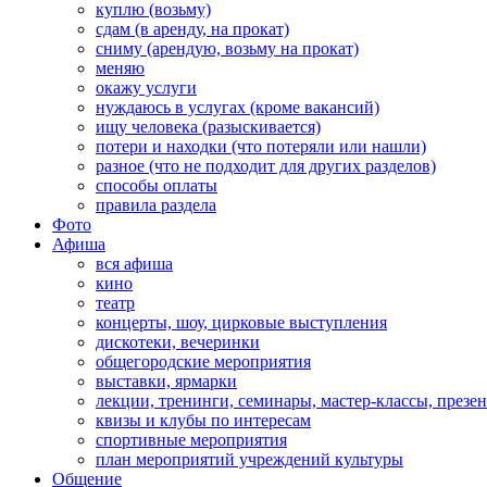
куплю (возьму)
сдам (в аренду, на прокат)
сниму (арендую, возьму на прокат)
меняю
окажу услуги
нуждаюсь в услугах (кроме вакансий)
ищу человека (разыскивается)
потери и находки (что потеряли или нашли)
разное (что не подходит для других разделов)
способы оплаты
правила раздела
Фото
Афиша
вся афиша
кино
театр
концерты, шоу, цирковые выступления
дискотеки, вечеринки
общегородские мероприятия
выставки, ярмарки
лекции, тренинги, семинары, мастер-классы, презе
квизы и клубы по интересам
спортивные мероприятия
план мероприятий учреждений культуры
Общение