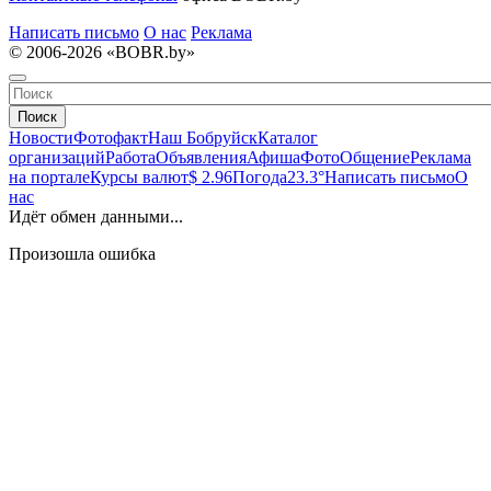
Написать письмо
О нас
Реклама
© 2006-2026 «BOBR.by»
Поиск
Новости
Фотофакт
Наш Бобруйск
Каталог
организаций
Работа
Объявления
Афиша
Фото
Общение
Реклама
на портале
Курсы валют
$ 2.96
Погода
23.3°
Написать письмо
О
нас
Идёт обмен данными...
Произошла ошибка