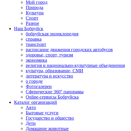
Мой город
Природа
Культура
Спорт
Разное
Наш Бобруйск
бобруйская энциклопедия
справка
транспорт
расписание движения городских автобусов
здоровье, спорт, туризм
экономика
религия и национально-культурные объединения
культура, образование, СМИ
литература и искусство
о городе
Фотогалереи
Сферические 360° панорамы
Online-сервисы Бобруйска
Каталог организаций
Авто
Бытовые услуги
Государство и общество
Дети
Домашние животные