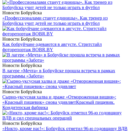
Новости Бобруйска
«Профессионалами станут единицы». Как тренер из
Бобруйска учит детей не только играть в футбол
Новости Бобруйска
Как бобруйчане одеваются в августе. Стритстайл
фоторепортаж BOBR.BY
Новости Бобруйска
В лагере «Мечта» в Бобруйске прошла встреча в рамках
программы «Забота»
Новости Бобруйска
Сырно-уксусная халва и драже «Отмороженная вишня»:
«Красный пищевик» снова удивляет
Красный пищевик.
Кондитерская фабрика
Новости Бобруйска
«Никто, кроме нас!»: Бобруйск отметил 96-ю годовщину ВДВ