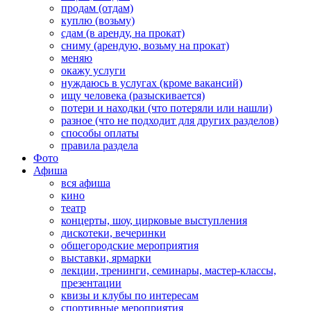
продам (отдам)
куплю (возьму)
сдам (в аренду, на прокат)
сниму (арендую, возьму на прокат)
меняю
окажу услуги
нуждаюсь в услугах (кроме вакансий)
ищу человека (разыскивается)
потери и находки (что потеряли или нашли)
разное (что не подходит для других разделов)
способы оплаты
правила раздела
Фото
Афиша
вся афиша
кино
театр
концерты, шоу, цирковые выступления
дискотеки, вечеринки
общегородские мероприятия
выставки, ярмарки
лекции, тренинги, семинары, мастер-классы,
презентации
квизы и клубы по интересам
спортивные мероприятия