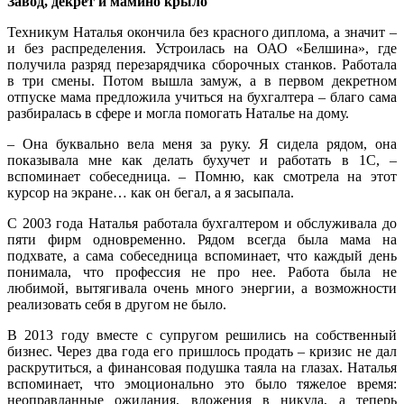
Завод, декрет и мамино крыло
Техникум Наталья окончила без красного диплома, а значит –
и без распределения. Устроилась на ОАО «Белшина», где
получила разряд перезарядчика сборочных станков. Работала
в три смены. Потом вышла замуж, а в первом декретном
отпуске мама предложила учиться на бухгалтера – благо сама
разбиралась в сфере и могла помогать Наталье на дому.
– Она буквально вела меня за руку. Я сидела рядом, она
показывала мне как делать бухучет и работать в 1С, –
вспоминает собеседница. – Помню, как смотрела на этот
курсор на экране… как он бегал, а я засыпала.
С 2003 года Наталья работала бухгалтером и обслуживала до
пяти фирм одновременно. Рядом всегда была мама на
подхвате, а сама собеседница вспоминает, что каждый день
понимала, что профессия не про нее. Работа была не
любимой, вытягивала очень много энергии, а возможности
реализовать себя в другом не было.
В 2013 году вместе с супругом решились на собственный
бизнес. Через два года его пришлось продать – кризис не дал
раскрутиться, а финансовая подушка таяла на глазах. Наталья
вспоминает, что эмоционально это было тяжелое время:
неоправданные ожидания, вложения в никуда, а теперь