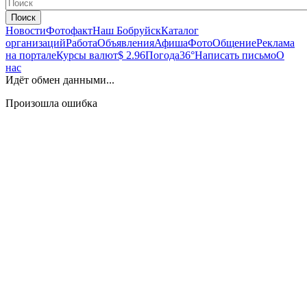
Поиск
Новости
Фотофакт
Наш Бобруйск
Каталог
организаций
Работа
Объявления
Афиша
Фото
Общение
Реклама
на портале
Курсы валют
$ 2.96
Погода
36°
Написать письмо
О
нас
Идёт обмен данными...
Произошла ошибка