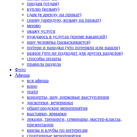
продам (отдам)
куплю (возьму)
сдам (в аренду, на прокат)
сниму (арендую, возьму на прокат)
меняю
окажу услуги
нуждаюсь в услугах (кроме вакансий)
ищу человека (разыскивается)
потери и находки (что потеряли или нашли)
разное (что не подходит для других разделов)
способы оплаты
правила раздела
Фото
Афиша
вся афиша
кино
театр
концерты, шоу, цирковые выступления
дискотеки, вечеринки
общегородские мероприятия
выставки, ярмарки
лекции, тренинги, семинары, мастер-классы,
презентации
квизы и клубы по интересам
спортивные мероприятия