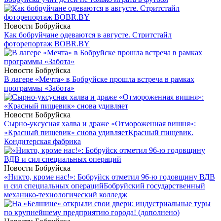
Новости Бобруйска
Как бобруйчане одеваются в августе. Стритстайл
фоторепортаж BOBR.BY
Новости Бобруйска
В лагере «Мечта» в Бобруйске прошла встреча в рамках
программы «Забота»
Новости Бобруйска
Сырно-уксусная халва и драже «Отмороженная вишня»:
«Красный пищевик» снова удивляет
Красный пищевик.
Кондитерская фабрика
Новости Бобруйска
«Никто, кроме нас!»: Бобруйск отметил 96-ю годовщину ВДВ
и сил специальных операций
Бобруйский государственный
механико-технологический колледж