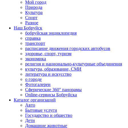
Мой город
Природа
Культура
Спорт
Разное
Наш Бобруйск
бобруйская энциклопедия
справка
транспорт
расписание движения городских автобусов
здоровье, спорт, туризм
экономика
религия и национально-культурные объединения
культура, образование, СМИ
литература и искусство
о городе
Фотогалереи
Сферические 360° панорамы
Online-сервисы Бобруйска
Каталог организаций
Авто
Бытовые услуги
Государство и общество
Дети
Домашние животные