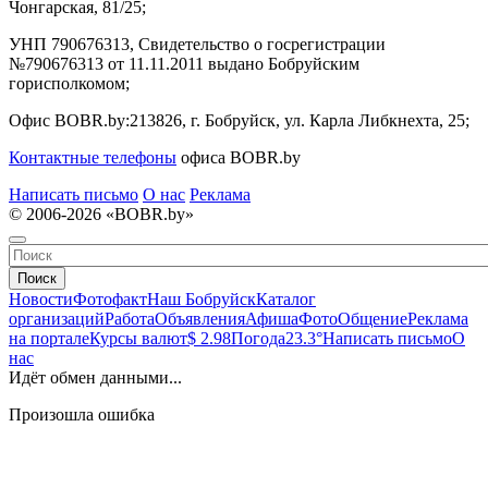
Чонгарская, 81/25;
УНП 790676313, Свидетельство о госрегистрации
№790676313 от 11.11.2011 выдано Бобруйским
горисполкомом;
Офис BOBR.by:
213826, г. Бобруйск, ул. Карла Либкнехта, 25;
Контактные телефоны
офиса BOBR.by
Написать письмо
О нас
Реклама
© 2006-2026 «BOBR.by»
Поиск
Новости
Фотофакт
Наш Бобруйск
Каталог
организаций
Работа
Объявления
Афиша
Фото
Общение
Реклама
на портале
Курсы валют
$ 2.98
Погода
23.3°
Написать письмо
О
нас
Идёт обмен данными...
Произошла ошибка