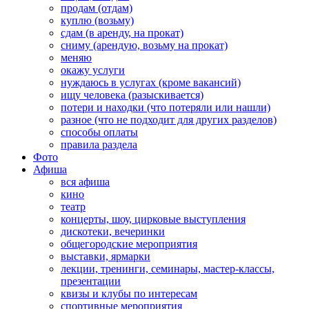
продам (отдам)
куплю (возьму)
сдам (в аренду, на прокат)
сниму (арендую, возьму на прокат)
меняю
окажу услуги
нуждаюсь в услугах (кроме вакансий)
ищу человека (разыскивается)
потери и находки (что потеряли или нашли)
разное (что не подходит для других разделов)
способы оплаты
правила раздела
Фото
Афиша
вся афиша
кино
театр
концерты, шоу, цирковые выступления
дискотеки, вечеринки
общегородские мероприятия
выставки, ярмарки
лекции, тренинги, семинары, мастер-классы,
презентации
квизы и клубы по интересам
спортивные мероприятия