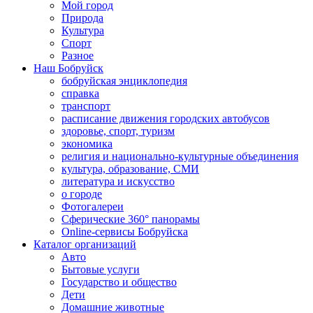
Мой город
Природа
Культура
Спорт
Разное
Наш Бобруйск
бобруйская энциклопедия
справка
транспорт
расписание движения городских автобусов
здоровье, спорт, туризм
экономика
религия и национально-культурные объединения
культура, образование, СМИ
литература и искусство
о городе
Фотогалереи
Сферические 360° панорамы
Online-сервисы Бобруйска
Каталог организаций
Авто
Бытовые услуги
Государство и общество
Дети
Домашние животные