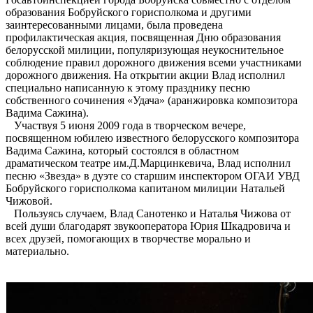
образования Бобруйского горисполкома и другими
заинтересованными лицами, была проведена
профилактическая акция, посвященная Дню образования
белорусской милиции, популяризующая неукоснительное
соблюдение правил дорожного движения всеми участниками
дорожного движения. На открытии акции Влад исполнил
специально написанную к этому празднику песню
собственного сочинения «Удача» (аранжировка композитора
Вадима Сажина).
Участвуя 5 июня 2009 года в творческом вечере,
посвященном юбилею известного белорусского композитора
Вадима Сажина, который состоялся в областном
драматическом театре им.Д.Марцинкевича, Влад исполнил
песню «Звезда» в дуэте со старшим инспектором ОГАИ УВД
Бобруйского горисполкома капитаном милиции Натальей
Чижовой.
Пользуясь случаем, Влад Санотенко и Наталья Чижова от
всей души благодарят звукооператора Юрия Шкадровича и
всех друзей, помогающих в творчестве морально и
материально.