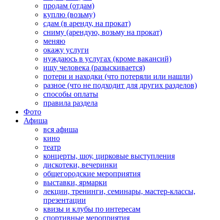
продам (отдам)
куплю (возьму)
сдам (в аренду, на прокат)
сниму (арендую, возьму на прокат)
меняю
окажу услуги
нуждаюсь в услугах (кроме вакансий)
ищу человека (разыскивается)
потери и находки (что потеряли или нашли)
разное (что не подходит для других разделов)
способы оплаты
правила раздела
Фото
Афиша
вся афиша
кино
театр
концерты, шоу, цирковые выступления
дискотеки, вечеринки
общегородские мероприятия
выставки, ярмарки
лекции, тренинги, семинары, мастер-классы,
презентации
квизы и клубы по интересам
спортивные мероприятия