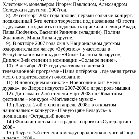
Хлестовым, модельером Игорем Павлюцом, Александром
Солодуха и другими. 2007год.
8). 29 сентября 2007 года прошел первый сольный концерт,
посвященный 5-ти летию творчества под названием «В гости
к друзьям», поздравить и поддержать приехали: певица Влада,
Паша Любченко, Василий Раинчик (младший), Полина
Жданович, Миша Лила и другие.
9). В октябре 2007 года был в Национальном детском
оздоровительном лагере «Зубренок», участвовал в
Республиканском конкурсе «Юные Таланты Беларуси»,
Диплом 3-ей степени в номинации «Сольное пение».
10). В декабре 2007 года участвовал в детской
телевизионной программе «Наша пятёрочка», где занял третье
место по зрительскому голосованию.
11). В новогоднем мюзикле « Новогодний хит Емели
дурака», во Дворце искусств 2007-2008г. играл роль мышки.
12). Дипломант 2-ой степени март 2008 г.в Областном
фестивале – конкурсе «Могiлевскiе музыкi»
13.) Лауреат 2-ой степени апрель 2008г. в открытом
национальном конкурсе «Шаную цябе Беларусь» в
номинации «Эстрадный вокал»
14.) Финалист детского эстрадного проекта «Супер-артист
2008»
15.) Лауреат 3-й степени в международном конкурсе «Спорт
и песня –2008»