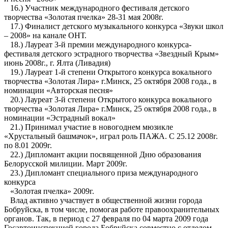
16.) Участник международного фестиваля детского
творчества «Золотая пчелка» 28-31 мая 2008г.
17.) Финалист детского музыкального конкурса «Звуки школ
– 2008» на канале ОНТ.
18.) Лауреат 3-й премии международного конкурса-
фестиваля детского эстрадного творчества «Звездный Крым»
июнь 2008г., г. Ялта (Ливадия)
19.) Лауреат 1-й степени Открытого конкурса вокального
творчества «Золотая Лира» г.Минск, 25 октября 2008 года., в
номинации «Авторская песня»
20.) Лауреат 3-й степени Открытого конкурса вокального
творчества «Золотая Лира» г.Минск, 25 октября 2008 года., в
номинации «Эстрадный вокал»
21.) Принимал участие в новогоднем мюзикле
«Хрустальный башмачок», играл роль ПАЖА. С 25.12 2008г.
по 8.01 2009г.
22.) Дипломант акции посвященной Дню образования
Белорусской милиции. Март 2009г.
23.) Дипломант специального приза международного
конкурса
«Золотая пчелка» 2009г.
Влад активно участвует в общественной жизни города
Бобруйска, в том числе, помогая работе правоохранительных
органов. Так, в период с 27 февраля по 04 марта 2009 года
Госавтоинспекцией города Бобруйска совместно с отделом