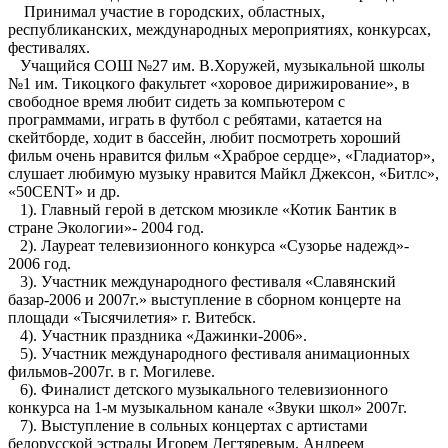
Принимал участие в городских, областных,
республиканских, международных мероприятиях, конкурсах,
фестивалях.
Учащийся СОШ №27 им. В.Хоружей, музыкальной школы
№1 им. Тикоцкого факультет «хоровое дирижирование», в
свободное время любит сидеть за компьютером с
программами, играть в футбол с ребятами, катается на
скейтборде, ходит в бассейн, любит посмотреть хороший
фильм очень нравится фильм «Храброе сердце», «Гладиатор»,
слушает любимую музыку нравится Майкл Джексон, «Битлс»,
«50CENT» и др.
1). Главный герой в детском мюзикле «Котик Бантик в
стране Экологии»- 2004 год.
2). Лауреат телевизионного конкурса «Сузорье надежд»-
2006 год.
3). Участник международного фестиваля «Славянский
базар-2006 и 2007г.» выступление в сборном концерте на
площади «Тысячилетия» г. Витебск.
4). Участник праздника «Дажинки-2006».
5). Участник международного фестиваля анимационных
фильмов-2007г. в г. Могилеве.
6). Финалист детского музыкального телевизионного
конкурса на 1-м музыкальном канале «Звуки школ» 2007г.
7). Выступление в сольных концертах с артистами
белорусской эстрады Игорем Дегтяревым, Андреем