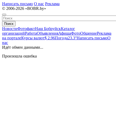
Написать письмо
О нас
Реклама
© 2006-2026 «BOBR.by»
Поиск
Новости
Фотофакт
Наш Бобруйск
Каталог
организаций
Работа
Объявления
Афиша
Фото
Общение
Реклама
на портале
Курсы валют
$ 2.96
Погода
23.3°
Написать письмо
О
нас
Идёт обмен данными...
Произошла ошибка