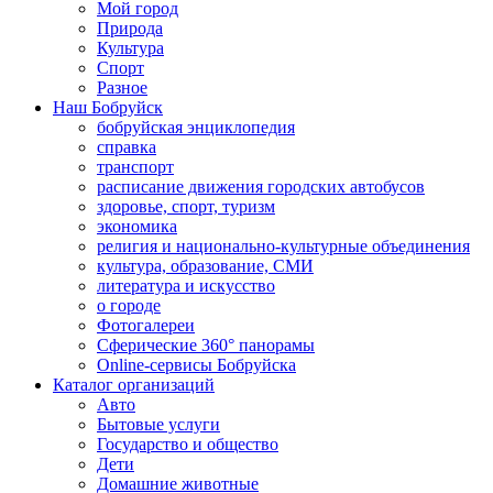
Мой город
Природа
Культура
Спорт
Разное
Наш Бобруйск
бобруйская энциклопедия
справка
транспорт
расписание движения городских автобусов
здоровье, спорт, туризм
экономика
религия и национально-культурные объединения
культура, образование, СМИ
литература и искусство
о городе
Фотогалереи
Сферические 360° панорамы
Online-сервисы Бобруйска
Каталог организаций
Авто
Бытовые услуги
Государство и общество
Дети
Домашние животные