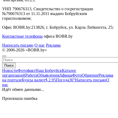
УНП 790676313, Свидетельство о госрегистрации
№790676313 от 11.11.2011 выдано Бобруйским
горисполкомом;
Офис BOBR.by:
213826, г. Бобруйск, ул. Карла Либкнехта, 25;
Контактные телефоны
офиса BOBR.by
Написать письмо
О нас
Реклама
© 2006-2026 «BOBR.by»
Поиск
Новости
Фотофакт
Наш Бобруйск
Каталог
организаций
Работа
Объявления
Афиша
Фото
Общение
Реклама
на портале
Курсы валют
$ 2.95
Погода
36°
Написать письмо
О
нас
Идёт обмен данными...
Произошла ошибка