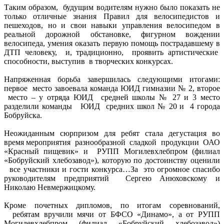
Таким образом, будущим водителям нужно было показать не
только отличные знания Правил для велосипедистов и
пешеходов, но и свои навыки управления велосипедом в
реальной дорожной обстановке, фигурном вождении
велосипеда, умения оказать первую помощь пострадавшему в
ДТП человеку, и, традиционно, проявить артистические
способности, выступив в творческих конкурсах.
Напряженная борьба завершилась следующими итогами:
первое место завоевала команда ЮИД гимназии № 2, второе
место – у отряда ЮИД средней школы № 27 и 3 место
разделили команды ЮИД средних школ № 20 и 4 города
Бобруйска.
Неожиданным сюрпризом для ребят стала дегустация во
время мероприятия разнообразной сладкой продукции ОАО
«Красный пищевик» и РУПП Могилевхлебпром (филиал
«Бобруйский хлебозавод»), которую по достоинству оценили
все участники и гости конкурса…За это огромное спасибо
руководителям предприятий Сергею Анюховскому и
Николаю Невмержицкому.
Кроме почетных дипломов, по итогам соревнований,
ребятам вручили мячи от БФСО «Динамо», а от РУПП
Могилевхлебпром (филиал «Бобруйский хлебозавод»)