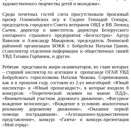
художественного творчества детей и молодежи».
Среди почетных гостей слета присутствовали бронзовый
призер Олимпийских игр в Сиднее Геннадий Олещук,
председатель городского Совета ветеранов ОВД и ВВ Леонид
Сычев, директор и заместитель директора Белорусского
унитарного страхового предприятия «Белгосстрах» Артур
Вавилов и Александр Макаронок, председатель Ленинской
районной организации БОКК г. Бобруйска Наталья Гранач,
ст.инспектор отделения информации и общественных связей
УВД Татьяна Горбанюк, и другие.
Ребятам представили жюри-экзаменаторов, во главе которых
– старший инспектор по агитации и пропаганде ОГАИ УВД
Бобруйского горисполкома Наталья Чижова. Соревнования,
как и в прошлом году, состояли из 2-ух многоборий: «Юный
инспектор» и «Юный пропагандист», в которые входили 8
конкурсов: «Теоретический экзамен на знание ПДД»,
«Внимательный участник дорожного движения», «Фигурное
вождение велосипеда», «Вождение в условиях аналогичных
реальному дорожному движению», «Оказание первой
помощи пострадавшим», «Агитационно-художественное
представление», конкурс «Газета» и конкурс-презентация
«Мой отряд».