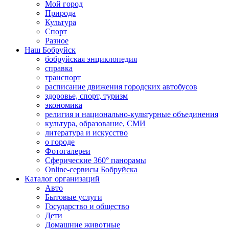
Мой город
Природа
Культура
Спорт
Разное
Наш Бобруйск
бобруйская энциклопедия
справка
транспорт
расписание движения городских автобусов
здоровье, спорт, туризм
экономика
религия и национально-культурные объединения
культура, образование, СМИ
литература и искусство
о городе
Фотогалереи
Сферические 360° панорамы
Online-сервисы Бобруйска
Каталог организаций
Авто
Бытовые услуги
Государство и общество
Дети
Домашние животные