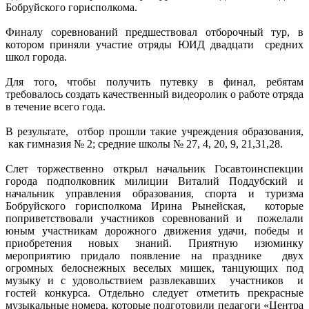
Бобруйского горисполкома.
Финалу соревнований предшествовал отборочный тур, в
котором приняли участие отряды ЮИД двадцати средних
школ города.
Для того, чтобы получить путевку в финал, ребятам
требовалось создать качественный видеоролик о работе отряда
в течение всего года.
В результате, отбор прошли такие учреждения образования,
как гимназия № 2; средние школы № 27, 4, 20, 9, 21,31,28.
Слет торжественно открыл начальник Госавтоинспекции
города подполковник милиции Виталий Поддубский и
начальник управления образования, спорта и туризма
Бобруйского горисполкома Ирина Рынейская, которые
поприветствовали участников соревнований и пожелали
юным участникам дорожного движения удачи, победы и
приобретения новых знаний. Приятную изюминку
мероприятию придало появление на празднике двух
огромных белоснежных веселых мишек, танцующих под
музыку и с удовольствием развлекавших участников и
гостей конкурса. Отдельно следует отметить прекрасные
музыкальные номера, которые подготовили педагоги «Центра