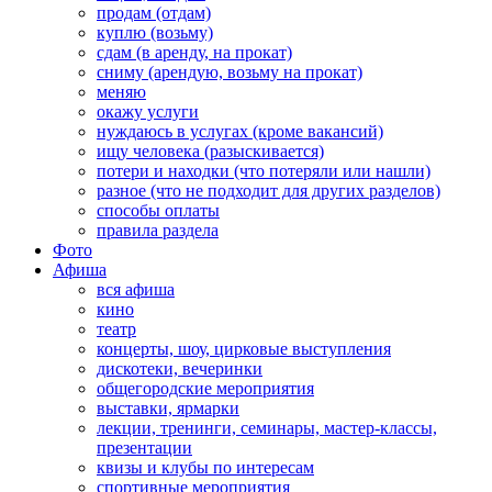
продам (отдам)
куплю (возьму)
сдам (в аренду, на прокат)
сниму (арендую, возьму на прокат)
меняю
окажу услуги
нуждаюсь в услугах (кроме вакансий)
ищу человека (разыскивается)
потери и находки (что потеряли или нашли)
разное (что не подходит для других разделов)
способы оплаты
правила раздела
Фото
Афиша
вся афиша
кино
театр
концерты, шоу, цирковые выступления
дискотеки, вечеринки
общегородские мероприятия
выставки, ярмарки
лекции, тренинги, семинары, мастер-классы,
презентации
квизы и клубы по интересам
спортивные мероприятия