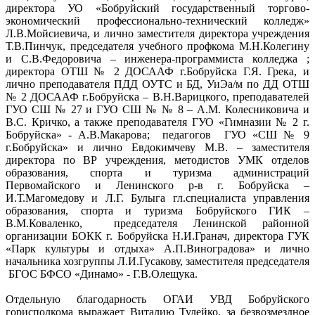
директора УО «Бобруйский государственный торгово-
экономический профессионально-технический колледж»
Л.В.Мойсиевича, и лично заместителя директора учреждения
Т.В.Пинчук, председателя учебного профкома М.Н.Колегину
и С.В.Федоровича – инженера-программиста колледжа ;
директора ОТШ № 2 ДОСААФ г.Бобруйска Г.Я. Грека, и
лично преподавателя ПДД ОУТС и БД, УиЭа/м по ДД ОТШ
№ 2 ДОСААФ г.Бобруйска – В.Н.Варицкого, преподавателей
ГУО СШ № 27 и ГУО СШ № № 8 – А.М. Колесниковича и
В.С. Кричко, а также преподавателя ГУО «Гимназии № 2 г.
Бобруйска» - А.В.Макарова; педагогов ГУО «СШ № 9
г.Бобруйска» и лично Евдокимчеву М.В. – заместителя
директора по ВР учреждения, методистов УМК отделов
образования, спорта и туризма администраций
Первомайского и Ленинского р-в г. Бобруйска –
И.Т.Магомедову и Л.Г. Булыга гл.специалиста управления
образования, спорта и туризма Бобруйского ГИК –
В.М.Коваленко, председателя Ленинской районной
организации БОКК г. Бобруйска Н.И.Гранач, директора ГУК
«Парк культуры и отдыха» А.П.Виноградова» и лично
начальника хозгруппы Л.И.Гусакову, заместителя председателя
БГОС БФСО «Динамо» - Г.В.Олещука.
Отдельную благодарность ОГАИ УВД Бобруйского
горисполкома выражает Виталию Тулейко, за безвозмездное