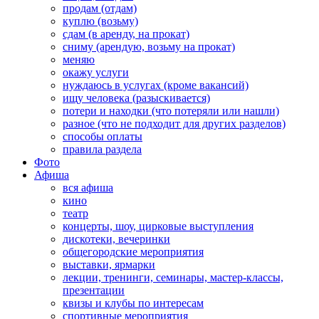
продам (отдам)
куплю (возьму)
сдам (в аренду, на прокат)
сниму (арендую, возьму на прокат)
меняю
окажу услуги
нуждаюсь в услугах (кроме вакансий)
ищу человека (разыскивается)
потери и находки (что потеряли или нашли)
разное (что не подходит для других разделов)
способы оплаты
правила раздела
Фото
Афиша
вся афиша
кино
театр
концерты, шоу, цирковые выступления
дискотеки, вечеринки
общегородские мероприятия
выставки, ярмарки
лекции, тренинги, семинары, мастер-классы,
презентации
квизы и клубы по интересам
спортивные мероприятия