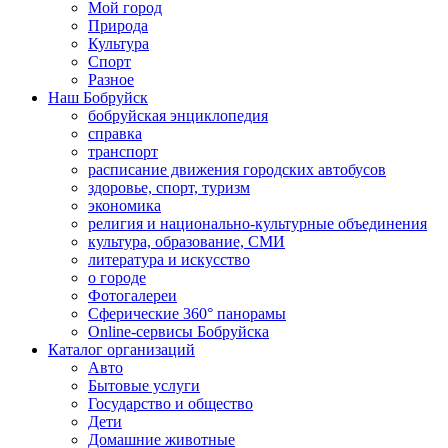
Мой город
Природа
Культура
Спорт
Разное
Наш Бобруйск
бобруйская энциклопедия
справка
транспорт
расписание движения городских автобусов
здоровье, спорт, туризм
экономика
религия и национально-культурные объединения
культура, образование, СМИ
литература и искусство
о городе
Фотогалереи
Сферические 360° панорамы
Online-сервисы Бобруйска
Каталог организаций
Авто
Бытовые услуги
Государство и общество
Дети
Домашние животные