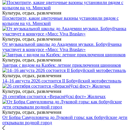
Культура, отдых, развлечения
Посмотрите, какие цветочные вазоны установили рядом с
кольцом на ул. Минской
Культура, отдых, развлечения
От музыкальной школы до Академии музыки. Бобруйчанка
участвует в конкурсе «Мисс Viva Braslav»
Культура, отдых, развлечения
Завтрак с видом на Казбек: летние приключения шинников
Культура, отдых, развлечения
14–16 августа 2026 состоится II Бобруйский мотофестиваль
Культура, отдых, развлечения
26 сентября состоится «Вераснёўскі фэст» Жиличах
Культура, отдых, развлечения
От Бобра Самуиловича до Луковой горы: как бобруйские дети
открывали родной город