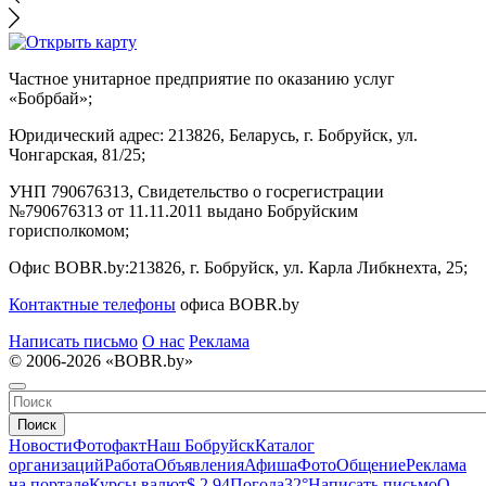
Частное унитарное предприятие по оказанию услуг
«Бобрбай»;
Юридический адрес:
213826, Беларусь, г. Бобруйск, ул.
Чонгарская, 81/25;
УНП 790676313, Свидетельство о госрегистрации
№790676313 от 11.11.2011 выдано Бобруйским
горисполкомом;
Офис BOBR.by:
213826, г. Бобруйск, ул. Карла Либкнехта, 25;
Контактные телефоны
офиса BOBR.by
Написать письмо
О нас
Реклама
© 2006-2026 «BOBR.by»
Поиск
Новости
Фотофакт
Наш Бобруйск
Каталог
организаций
Работа
Объявления
Афиша
Фото
Общение
Реклама
на портале
Курсы валют
$ 2.94
Погода
32°
Написать письмо
О