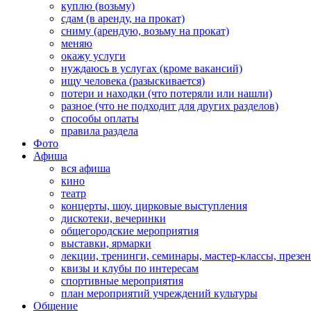
куплю (возьму)
сдам (в аренду, на прокат)
сниму (арендую, возьму на прокат)
меняю
окажу услуги
нуждаюсь в услугах (кроме вакансий)
ищу человека (разыскивается)
потери и находки (что потеряли или нашли)
разное (что не подходит для других разделов)
способы оплаты
правила раздела
Фото
Афиша
вся афиша
кино
театр
концерты, шоу, цирковые выступления
дискотеки, вечеринки
общегородские мероприятия
выставки, ярмарки
лекции, тренинги, семинары, мастер-классы, презе
квизы и клубы по интересам
спортивные мероприятия
план мероприятий учреждений культуры
Общение