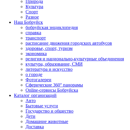
Природа
Культура
Спорт
Разное
Наш Бобруйск
бобруйская энциклопедия
справка
транспорт
расписание движения городских автобусов
здоровье, спорт, туризм
экономика
религия и национально-культурные объединения
культура, образование, СМИ
литература и искусство
о городе
Фотогалереи
Сферические 360° панорамы
Online-сервисы Бобруйска
Каталог организаций
Авто
Бытовые услуги
Государство и общество
Дети
Домашние животные
Доставка