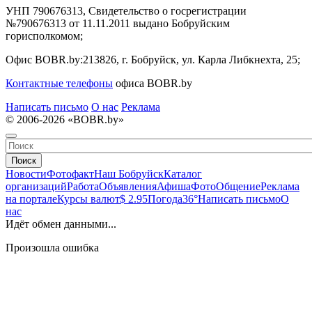
УНП 790676313, Свидетельство о госрегистрации
№790676313 от 11.11.2011 выдано Бобруйским
горисполкомом;
Офис BOBR.by:
213826, г. Бобруйск, ул. Карла Либкнехта, 25;
Контактные телефоны
офиса BOBR.by
Написать письмо
О нас
Реклама
© 2006-2026 «BOBR.by»
Поиск
Новости
Фотофакт
Наш Бобруйск
Каталог
организаций
Работа
Объявления
Афиша
Фото
Общение
Реклама
на портале
Курсы валют
$ 2.95
Погода
36°
Написать письмо
О
нас
Идёт обмен данными...
Произошла ошибка