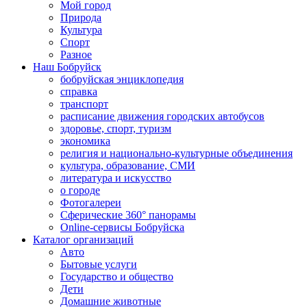
Мой город
Природа
Культура
Спорт
Разное
Наш Бобруйск
бобруйская энциклопедия
справка
транспорт
расписание движения городских автобусов
здоровье, спорт, туризм
экономика
религия и национально-культурные объединения
культура, образование, СМИ
литература и искусство
о городе
Фотогалереи
Сферические 360° панорамы
Online-сервисы Бобруйска
Каталог организаций
Авто
Бытовые услуги
Государство и общество
Дети
Домашние животные