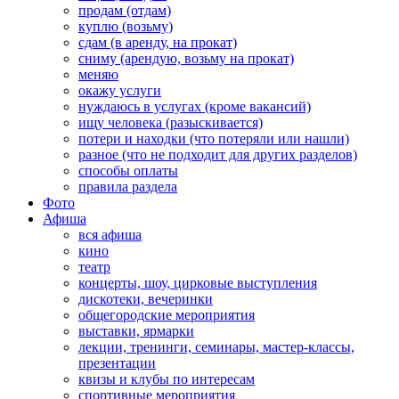
продам (отдам)
куплю (возьму)
сдам (в аренду, на прокат)
сниму (арендую, возьму на прокат)
меняю
окажу услуги
нуждаюсь в услугах (кроме вакансий)
ищу человека (разыскивается)
потери и находки (что потеряли или нашли)
разное (что не подходит для других разделов)
способы оплаты
правила раздела
Фото
Афиша
вся афиша
кино
театр
концерты, шоу, цирковые выступления
дискотеки, вечеринки
общегородские мероприятия
выставки, ярмарки
лекции, тренинги, семинары, мастер-классы,
презентации
квизы и клубы по интересам
спортивные мероприятия