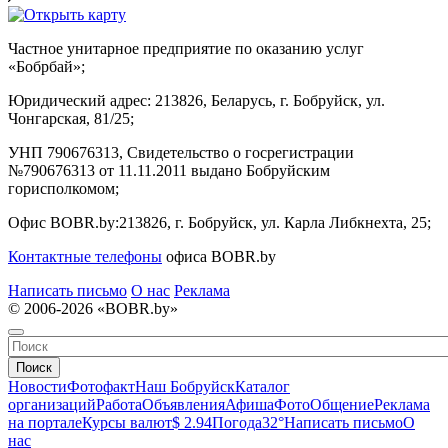
Частное унитарное предприятие по оказанию услуг
«Бобрбай»;
Юридический адрес:
213826, Беларусь, г. Бобруйск, ул.
Чонгарская, 81/25;
УНП 790676313, Свидетельство о госрегистрации
№790676313 от 11.11.2011 выдано Бобруйским
горисполкомом;
Офис BOBR.by:
213826, г. Бобруйск, ул. Карла Либкнехта, 25;
Контактные телефоны
офиса BOBR.by
Написать письмо
О нас
Реклама
© 2006-2026 «BOBR.by»
Поиск
Новости
Фотофакт
Наш Бобруйск
Каталог
организаций
Работа
Объявления
Афиша
Фото
Общение
Реклама
на портале
Курсы валют
$ 2.94
Погода
32°
Написать письмо
О
нас