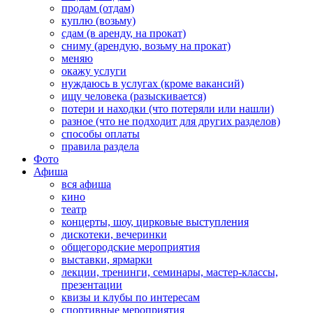
продам (отдам)
куплю (возьму)
сдам (в аренду, на прокат)
сниму (арендую, возьму на прокат)
меняю
окажу услуги
нуждаюсь в услугах (кроме вакансий)
ищу человека (разыскивается)
потери и находки (что потеряли или нашли)
разное (что не подходит для других разделов)
способы оплаты
правила раздела
Фото
Афиша
вся афиша
кино
театр
концерты, шоу, цирковые выступления
дискотеки, вечеринки
общегородские мероприятия
выставки, ярмарки
лекции, тренинги, семинары, мастер-классы,
презентации
квизы и клубы по интересам
спортивные мероприятия