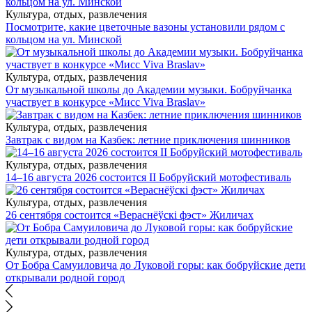
Культура, отдых, развлечения
Посмотрите, какие цветочные вазоны установили рядом с
кольцом на ул. Минской
Культура, отдых, развлечения
От музыкальной школы до Академии музыки. Бобруйчанка
участвует в конкурсе «Мисс Viva Braslav»
Культура, отдых, развлечения
Завтрак с видом на Казбек: летние приключения шинников
Культура, отдых, развлечения
14–16 августа 2026 состоится II Бобруйский мотофестиваль
Культура, отдых, развлечения
26 сентября состоится «Вераснёўскі фэст» Жиличах
Культура, отдых, развлечения
От Бобра Самуиловича до Луковой горы: как бобруйские дети
открывали родной город