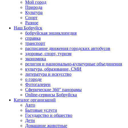
Мой город
Природа
Культура
Спорт
Разное
Наш Бобруйск
бобруйская энциклопедия
справка
транспорт
расписание движения городских автобусов
здоровье, спорт, туризм
экономика
религия и национально-культурные объединения
культура, образование, СМИ
литература и искусство
о городе
Фотогалереи
Сферические 360° панорамы
Online-сервисы Бобруйска
Каталог организаций
Авто
Бытовые услуги
Государство и общество
Дети
Домашние животные