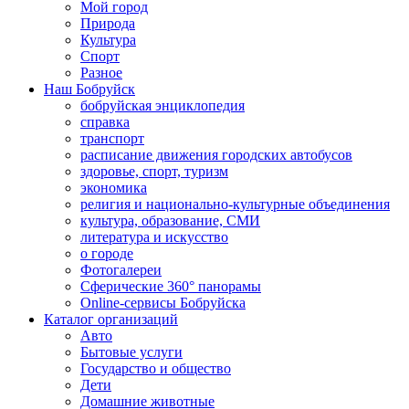
Мой город
Природа
Культура
Спорт
Разное
Наш Бобруйск
бобруйская энциклопедия
справка
транспорт
расписание движения городских автобусов
здоровье, спорт, туризм
экономика
религия и национально-культурные объединения
культура, образование, СМИ
литература и искусство
о городе
Фотогалереи
Сферические 360° панорамы
Online-сервисы Бобруйска
Каталог организаций
Авто
Бытовые услуги
Государство и общество
Дети
Домашние животные