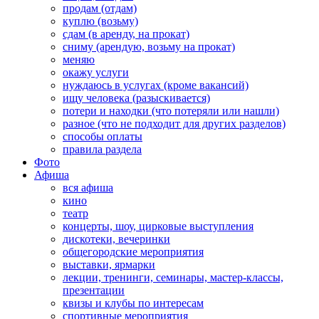
продам (отдам)
куплю (возьму)
сдам (в аренду, на прокат)
сниму (арендую, возьму на прокат)
меняю
окажу услуги
нуждаюсь в услугах (кроме вакансий)
ищу человека (разыскивается)
потери и находки (что потеряли или нашли)
разное (что не подходит для других разделов)
способы оплаты
правила раздела
Фото
Афиша
вся афиша
кино
театр
концерты, шоу, цирковые выступления
дискотеки, вечеринки
общегородские мероприятия
выставки, ярмарки
лекции, тренинги, семинары, мастер-классы,
презентации
квизы и клубы по интересам
спортивные мероприятия