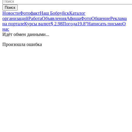
Поиск
Новости
Фотофакт
Наш Бобруйск
Каталог
организаций
Работа
Объявления
Афиша
Фото
Общение
Реклама
на портале
Курсы валют
$ 2.98
Погода
19.8°
Написать письмо
О
нас
Идёт обмен данными...
Произошла ошибка