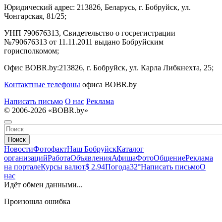
Юридический адрес:
213826, Беларусь, г. Бобруйск, ул.
Чонгарская, 81/25;
УНП 790676313, Свидетельство о госрегистрации
№790676313 от 11.11.2011 выдано Бобруйским
горисполкомом;
Офис BOBR.by:
213826, г. Бобруйск, ул. Карла Либкнехта, 25;
Контактные телефоны
офиса BOBR.by
Написать письмо
О нас
Реклама
© 2006-2026 «BOBR.by»
Поиск
Новости
Фотофакт
Наш Бобруйск
Каталог
организаций
Работа
Объявления
Афиша
Фото
Общение
Реклама
на портале
Курсы валют
$ 2.94
Погода
32°
Написать письмо
О
нас
Идёт обмен данными...
Произошла ошибка