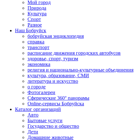
Мой город
Природа
Культура
Спорт
Разное
Наш Бобруйск
бобруйская энциклопедия
справка
транспорт
расписание движения городских автобусов
здоровье, спорт, туризм
экономика
религия и национально-культурные объединения
культура, образование, СМИ
литература и искусство
о городе
Фотогалереи
Сферические 360° панорамы
Online-сервисы Бобруйска
Каталог организаций
Авто
Бытовые услуги
Государство и общество
Дети
Домашние животные