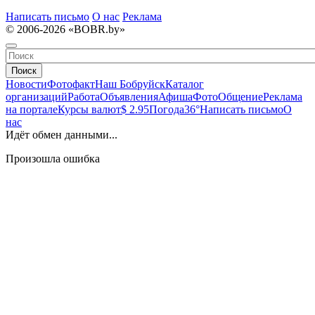
Написать письмо
О нас
Реклама
© 2006-2026 «BOBR.by»
Поиск
Новости
Фотофакт
Наш Бобруйск
Каталог
организаций
Работа
Объявления
Афиша
Фото
Общение
Реклама
на портале
Курсы валют
$ 2.95
Погода
36°
Написать письмо
О
нас
Идёт обмен данными...
Произошла ошибка