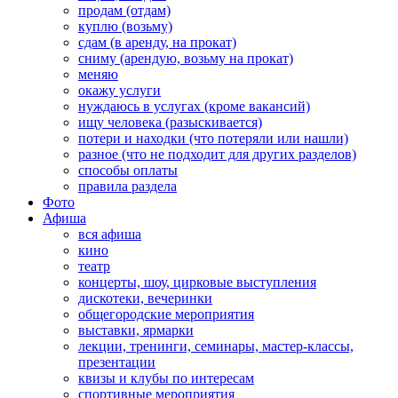
продам (отдам)
куплю (возьму)
сдам (в аренду, на прокат)
сниму (арендую, возьму на прокат)
меняю
окажу услуги
нуждаюсь в услугах (кроме вакансий)
ищу человека (разыскивается)
потери и находки (что потеряли или нашли)
разное (что не подходит для других разделов)
способы оплаты
правила раздела
Фото
Афиша
вся афиша
кино
театр
концерты, шоу, цирковые выступления
дискотеки, вечеринки
общегородские мероприятия
выставки, ярмарки
лекции, тренинги, семинары, мастер-классы,
презентации
квизы и клубы по интересам
спортивные мероприятия