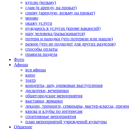
куплю (возьму)
сдам (в аренду, на прокат)
сниму (арендую, возьму на прокат)
меняю
окажу услуги
нуждаюсь в услугах (кроме вакансий)
ищу человека (разыскивается)
потери и находки (что потеряли или нашли)
разное (что не подходит для других разделов)
способы оплаты
правила раздела
Фото
Афиша
вся афиша
кино
театр
концерты, шоу, цирковые выступления
дискотеки, вечеринки
общегородские мероприятия
выставки, ярмарки
лекции, тренинги, семинары, мастер-классы, презе
квизы и клубы по интересам
спортивные мероприятия
план мероприятий учреждений культуры
Общение