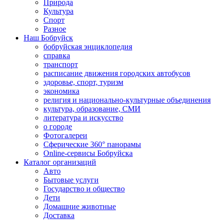
Природа
Культура
Спорт
Разное
Наш Бобруйск
бобруйская энциклопедия
справка
транспорт
расписание движения городских автобусов
здоровье, спорт, туризм
экономика
религия и национально-культурные объединения
культура, образование, СМИ
литература и искусство
о городе
Фотогалереи
Сферические 360° панорамы
Online-сервисы Бобруйска
Каталог организаций
Авто
Бытовые услуги
Государство и общество
Дети
Домашние животные
Доставка