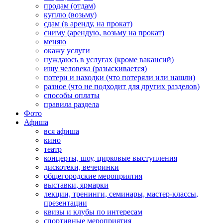
продам (отдам)
куплю (возьму)
сдам (в аренду, на прокат)
сниму (арендую, возьму на прокат)
меняю
окажу услуги
нуждаюсь в услугах (кроме вакансий)
ищу человека (разыскивается)
потери и находки (что потеряли или нашли)
разное (что не подходит для других разделов)
способы оплаты
правила раздела
Фото
Афиша
вся афиша
кино
театр
концерты, шоу, цирковые выступления
дискотеки, вечеринки
общегородские мероприятия
выставки, ярмарки
лекции, тренинги, семинары, мастер-классы,
презентации
квизы и клубы по интересам
спортивные мероприятия