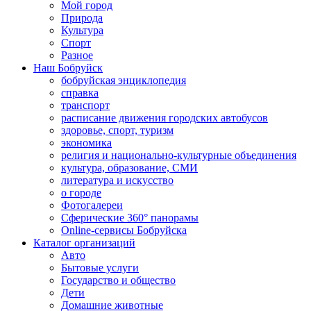
Мой город
Природа
Культура
Спорт
Разное
Наш Бобруйск
бобруйская энциклопедия
справка
транспорт
расписание движения городских автобусов
здоровье, спорт, туризм
экономика
религия и национально-культурные объединения
культура, образование, СМИ
литература и искусство
о городе
Фотогалереи
Сферические 360° панорамы
Online-сервисы Бобруйска
Каталог организаций
Авто
Бытовые услуги
Государство и общество
Дети
Домашние животные