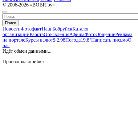
© 2006-2026 «BOBR.by»
Поиск
Новости
Фотофакт
Наш Бобруйск
Каталог
организаций
Работа
Объявления
Афиша
Фото
Общение
Реклама
на портале
Курсы валют
$ 2.98
Погода
19.8°
Написать письмо
О
нас
Идёт обмен данными...
Произошла ошибка