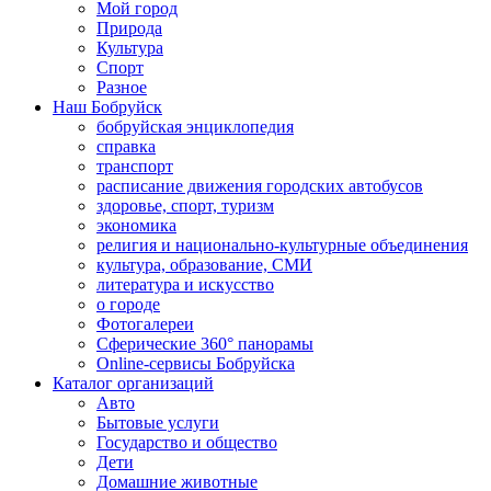
Мой город
Природа
Культура
Спорт
Разное
Наш Бобруйск
бобруйская энциклопедия
справка
транспорт
расписание движения городских автобусов
здоровье, спорт, туризм
экономика
религия и национально-культурные объединения
культура, образование, СМИ
литература и искусство
о городе
Фотогалереи
Сферические 360° панорамы
Online-сервисы Бобруйска
Каталог организаций
Авто
Бытовые услуги
Государство и общество
Дети
Домашние животные