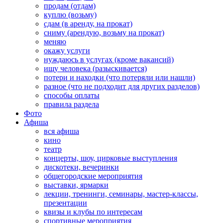
продам (отдам)
куплю (возьму)
сдам (в аренду, на прокат)
сниму (арендую, возьму на прокат)
меняю
окажу услуги
нуждаюсь в услугах (кроме вакансий)
ищу человека (разыскивается)
потери и находки (что потеряли или нашли)
разное (что не подходит для других разделов)
способы оплаты
правила раздела
Фото
Афиша
вся афиша
кино
театр
концерты, шоу, цирковые выступления
дискотеки, вечеринки
общегородские мероприятия
выставки, ярмарки
лекции, тренинги, семинары, мастер-классы,
презентации
квизы и клубы по интересам
спортивные мероприятия