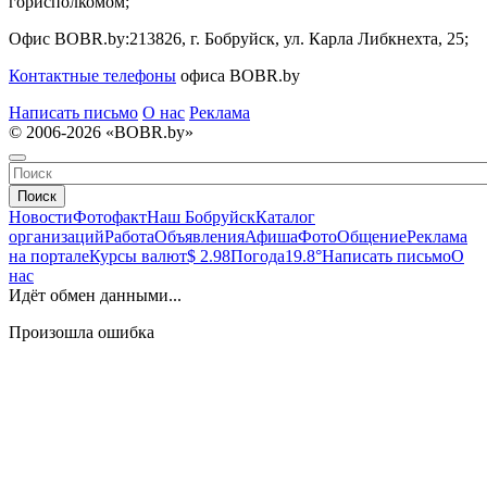
горисполкомом;
Офис BOBR.by:
213826, г. Бобруйск, ул. Карла Либкнехта, 25;
Контактные телефоны
офиса BOBR.by
Написать письмо
О нас
Реклама
© 2006-2026 «BOBR.by»
Поиск
Новости
Фотофакт
Наш Бобруйск
Каталог
организаций
Работа
Объявления
Афиша
Фото
Общение
Реклама
на портале
Курсы валют
$ 2.98
Погода
19.8°
Написать письмо
О
нас
Идёт обмен данными...
Произошла ошибка