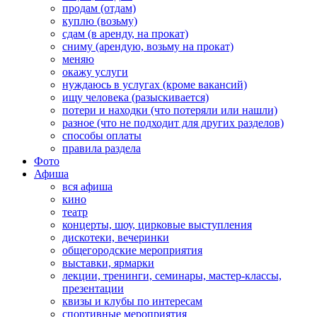
продам (отдам)
куплю (возьму)
сдам (в аренду, на прокат)
сниму (арендую, возьму на прокат)
меняю
окажу услуги
нуждаюсь в услугах (кроме вакансий)
ищу человека (разыскивается)
потери и находки (что потеряли или нашли)
разное (что не подходит для других разделов)
способы оплаты
правила раздела
Фото
Афиша
вся афиша
кино
театр
концерты, шоу, цирковые выступления
дискотеки, вечеринки
общегородские мероприятия
выставки, ярмарки
лекции, тренинги, семинары, мастер-классы,
презентации
квизы и клубы по интересам
спортивные мероприятия