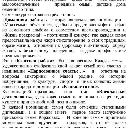
малообеспеченные, приёмные семьи, детские дома
семейного типа.
Сам конкурс состоял из трёх этапов:
«Домашняя работа»,
которая включала две номинации –
«Моя семья в объективе», где были представлены фотографии
из семейного альбома о совместном времяпровождении и
«Жизнь прекрасна!» - поэтический конкурс, где каждая семья
предоставила на суд жюри стихотворение о своих традициях,
образе жизни, отношении к здоровому и активному образу
жизни, к безопасному поведению, и даже профилактике
вредных привычек.
Этап
«Классная работа»
был творческим. Каждая семья
художественно отобразила свой секрет семейного счастья в
номинации
«Нарисованное счастье…»
и ответила на
вопросы викторины о Малой родине, об истории
Бобруйщины, о культуре, спорте и иных областях жизни
нашего города в номинации
«К школе готов!»
.
Кульминацией праздника стал этап
«Внеклассная
деятельность»
, где каждая семья исполнила на сцене один
куплет и припев любимой песни о школе.
В каждой номинации семьи были отмечены степенными
дипломами, а в общем зачёте первое место заслуженно
присвоено семье Коржовых. И конечно самым приятным
моментом было вручение подарков, а это не только
традиционные канцелярские и школьные товары, но и