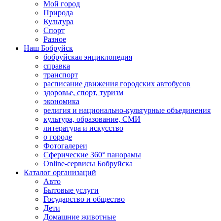
Мой город
Природа
Культура
Спорт
Разное
Наш Бобруйск
бобруйская энциклопедия
справка
транспорт
расписание движения городских автобусов
здоровье, спорт, туризм
экономика
религия и национально-культурные объединения
культура, образование, СМИ
литература и искусство
о городе
Фотогалереи
Сферические 360° панорамы
Online-сервисы Бобруйска
Каталог организаций
Авто
Бытовые услуги
Государство и общество
Дети
Домашние животные