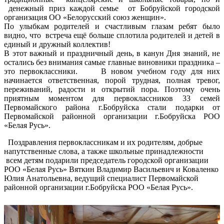
денежный приз каждой семье от Бобруйской городской
организация ОО «Белорусский союз женщин».
По улыбкам родителей и счастливым глазам ребят было
видно, что встреча ещё больше сплотила родителей и детей в
единый и дружный коллектив!
В этот важный и праздничный день, в канун Дня знаний, не
остались без внимания самые главные виновники праздника –
это первоклассники. В новом учебном году для них
начинается ответственная, порой трудная, полная тревог,
переживаний, радости и открытий пора. Поэтому очень
приятным моментом для первоклассников 33 семей
Первомайского района г.Бобруйска стали подарки от
Первомайской районной организации г.Бобруйска РОО
«Белая Русь».
Поздравления первоклассникам и их родителям, добрые
напутственные слова, а также школьные принадлежности
всем детям подарили председатель городской организации
РОО «Белая Русь» Вяткин Владимир Васильевич и Коваленко
Юлия Анатольевна, ведущий специалист Первомайской
районной организации г.Бобруйска РОО «Белая Русь».