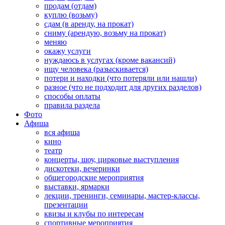
продам (отдам)
куплю (возьму)
сдам (в аренду, на прокат)
сниму (арендую, возьму на прокат)
меняю
окажу услуги
нуждаюсь в услугах (кроме вакансий)
ищу человека (разыскивается)
потери и находки (что потеряли или нашли)
разное (что не подходит для других разделов)
способы оплаты
правила раздела
Фото
Афиша
вся афиша
кино
театр
концерты, шоу, цирковые выступления
дискотеки, вечеринки
общегородские мероприятия
выставки, ярмарки
лекции, тренинги, семинары, мастер-классы,
презентации
квизы и клубы по интересам
спортивные мероприятия