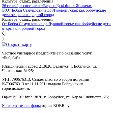
Культура, отдых, развлечения
26 сентября состоится «Вераснёўскі фэст» Жиличах
Культура, отдых, развлечения
От Бобра Самуиловича до Луковой горы: как бобруйские дети
открывали родной город
Частное унитарное предприятие по оказанию услуг
«Бобрбай»;
Юридический адрес:
213826, Беларусь, г. Бобруйск, ул.
Чонгарская, 81/25;
УНП 790676313, Свидетельство о госрегистрации
№790676313 от 11.11.2011 выдано Бобруйским
горисполкомом;
Офис BOBR.by:
213826, г. Бобруйск, ул. Карла Либкнехта, 25;
Контактные телефоны
офиса BOBR.by