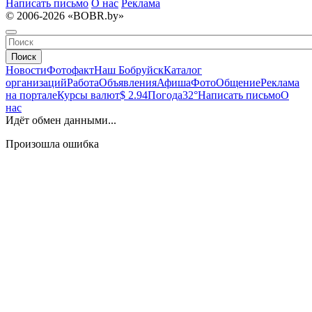
Написать письмо
О нас
Реклама
© 2006-2026 «BOBR.by»
Поиск
Новости
Фотофакт
Наш Бобруйск
Каталог
организаций
Работа
Объявления
Афиша
Фото
Общение
Реклама
на портале
Курсы валют
$ 2.94
Погода
32°
Написать письмо
О
нас
Идёт обмен данными...
Произошла ошибка