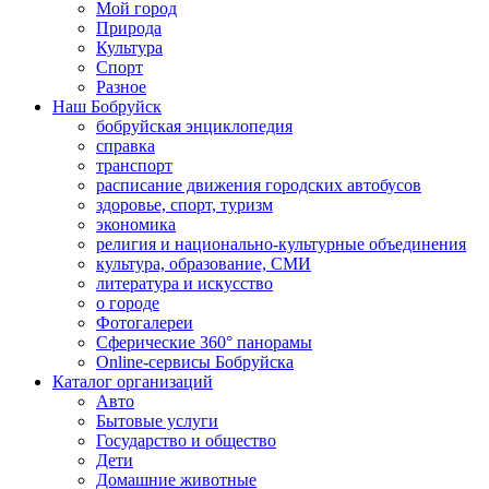
Мой город
Природа
Культура
Спорт
Разное
Наш Бобруйск
бобруйская энциклопедия
справка
транспорт
расписание движения городских автобусов
здоровье, спорт, туризм
экономика
религия и национально-культурные объединения
культура, образование, СМИ
литература и искусство
о городе
Фотогалереи
Сферические 360° панорамы
Online-сервисы Бобруйска
Каталог организаций
Авто
Бытовые услуги
Государство и общество
Дети
Домашние животные