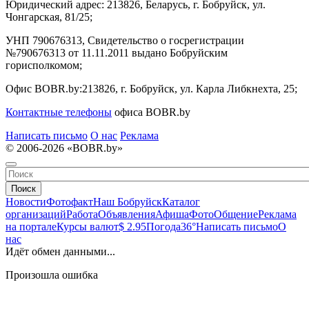
Юридический адрес:
213826, Беларусь, г. Бобруйск, ул.
Чонгарская, 81/25;
УНП 790676313, Свидетельство о госрегистрации
№790676313 от 11.11.2011 выдано Бобруйским
горисполкомом;
Офис BOBR.by:
213826, г. Бобруйск, ул. Карла Либкнехта, 25;
Контактные телефоны
офиса BOBR.by
Написать письмо
О нас
Реклама
© 2006-2026 «BOBR.by»
Поиск
Новости
Фотофакт
Наш Бобруйск
Каталог
организаций
Работа
Объявления
Афиша
Фото
Общение
Реклама
на портале
Курсы валют
$ 2.95
Погода
36°
Написать письмо
О
нас
Идёт обмен данными...
Произошла ошибка