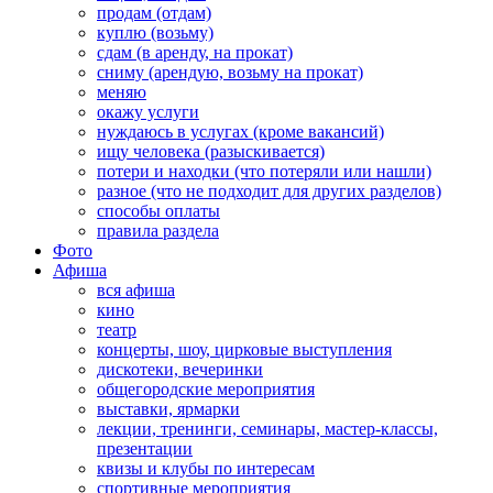
продам (отдам)
куплю (возьму)
сдам (в аренду, на прокат)
сниму (арендую, возьму на прокат)
меняю
окажу услуги
нуждаюсь в услугах (кроме вакансий)
ищу человека (разыскивается)
потери и находки (что потеряли или нашли)
разное (что не подходит для других разделов)
способы оплаты
правила раздела
Фото
Афиша
вся афиша
кино
театр
концерты, шоу, цирковые выступления
дискотеки, вечеринки
общегородские мероприятия
выставки, ярмарки
лекции, тренинги, семинары, мастер-классы,
презентации
квизы и клубы по интересам
спортивные мероприятия