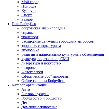
Мой город
Природа
Культура
Спорт
Разное
Наш Бобруйск
бобруйская энциклопедия
справка
транспорт
расписание движения городских автобусов
здоровье, спорт, туризм
экономика
религия и национально-культурные объединения
культура, образование, СМИ
литература и искусство
о городе
Фотогалереи
Сферические 360° панорамы
Online-сервисы Бобруйска
Каталог организаций
Авто
Бытовые услуги
Государство и общество
Дети
Домашние животные