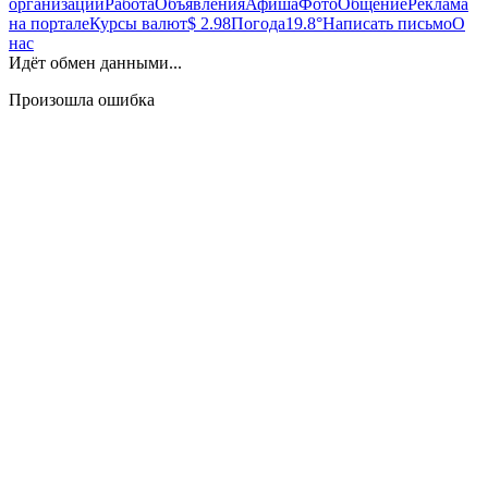
организаций
Работа
Объявления
Афиша
Фото
Общение
Реклама
на портале
Курсы валют
$ 2.98
Погода
19.8°
Написать письмо
О
нас
Идёт обмен данными...
Произошла ошибка