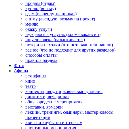
продам (отдам)
куплю (возьму)
сдам (в аренду, на прокат)
сниму (арендую, возьму на прокат)
меняю
окажу услуги
нуждаюсь в услугах (кроме вакансий)
ищу человека (разыскивается)
потери и находки (что потеряли или нашли)
разное (что не подходит для других разделов)
способы оплаты
правила раздела
Фото
Афиша
вся афиша
кино
театр
концерты, шоу, цирковые выступления
дискотеки, вечеринки
общегородские мероприятия
выставки, ярмарки
лекции, тренинги, семинары, мастер-классы,
презентации
квизы и клубы по интересам
спортивные мероприятия