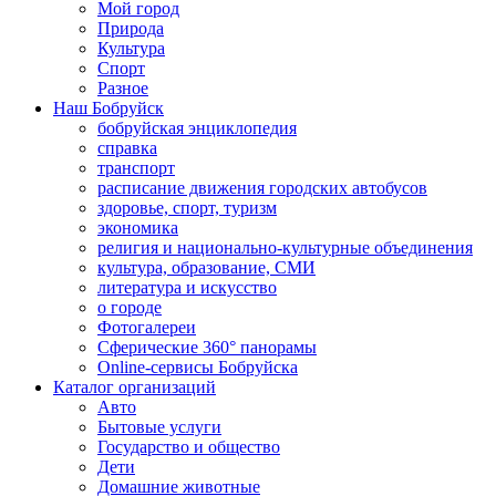
Мой город
Природа
Культура
Спорт
Разное
Наш Бобруйск
бобруйская энциклопедия
справка
транспорт
расписание движения городских автобусов
здоровье, спорт, туризм
экономика
религия и национально-культурные объединения
культура, образование, СМИ
литература и искусство
о городе
Фотогалереи
Сферические 360° панорамы
Online-сервисы Бобруйска
Каталог организаций
Авто
Бытовые услуги
Государство и общество
Дети
Домашние животные