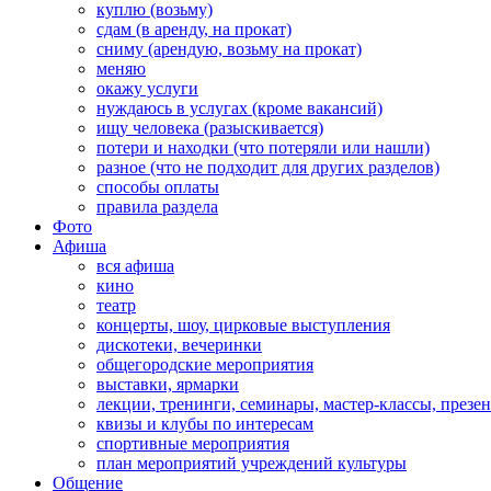
куплю (возьму)
сдам (в аренду, на прокат)
сниму (арендую, возьму на прокат)
меняю
окажу услуги
нуждаюсь в услугах (кроме вакансий)
ищу человека (разыскивается)
потери и находки (что потеряли или нашли)
разное (что не подходит для других разделов)
способы оплаты
правила раздела
Фото
Афиша
вся афиша
кино
театр
концерты, шоу, цирковые выступления
дискотеки, вечеринки
общегородские мероприятия
выставки, ярмарки
лекции, тренинги, семинары, мастер-классы, презе
квизы и клубы по интересам
спортивные мероприятия
план мероприятий учреждений культуры
Общение