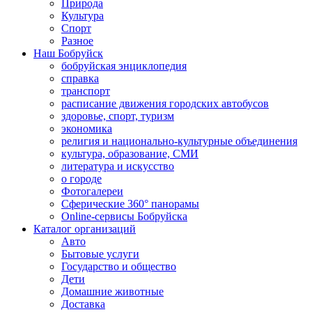
Природа
Культура
Спорт
Разное
Наш Бобруйск
бобруйская энциклопедия
справка
транспорт
расписание движения городских автобусов
здоровье, спорт, туризм
экономика
религия и национально-культурные объединения
культура, образование, СМИ
литература и искусство
о городе
Фотогалереи
Сферические 360° панорамы
Online-сервисы Бобруйска
Каталог организаций
Авто
Бытовые услуги
Государство и общество
Дети
Домашние животные
Доставка