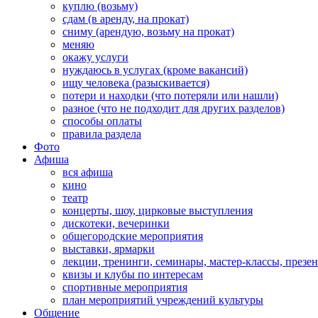
куплю (возьму)
сдам (в аренду, на прокат)
сниму (арендую, возьму на прокат)
меняю
окажу услуги
нуждаюсь в услугах (кроме вакансий)
ищу человека (разыскивается)
потери и находки (что потеряли или нашли)
разное (что не подходит для других разделов)
способы оплаты
правила раздела
Фото
Афиша
вся афиша
кино
театр
концерты, шоу, цирковые выступления
дискотеки, вечеринки
общегородские мероприятия
выставки, ярмарки
лекции, тренинги, семинары, мастер-классы, презе
квизы и клубы по интересам
спортивные мероприятия
план мероприятий учреждений культуры
Общение