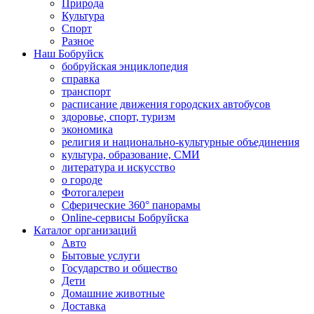
Природа
Культура
Спорт
Разное
Наш Бобруйск
бобруйская энциклопедия
справка
транспорт
расписание движения городских автобусов
здоровье, спорт, туризм
экономика
религия и национально-культурные объединения
культура, образование, СМИ
литература и искусство
о городе
Фотогалереи
Сферические 360° панорамы
Online-сервисы Бобруйска
Каталог организаций
Авто
Бытовые услуги
Государство и общество
Дети
Домашние животные
Доставка