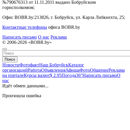
№790676313 от 11.11.2011 выдано Бобруйским
горисполкомом;
Офис BOBR.by:
213826, г. Бобруйск, ул. Карла Либкнехта, 25;
Контактные телефоны
офиса BOBR.by
Написать письмо
О нас
Реклама
© 2006-2026 «BOBR.by»
Поиск
Новости
Фотофакт
Наш Бобруйск
Каталог
организаций
Работа
Объявления
Афиша
Фото
Общение
Реклама
на портале
Курсы валют
$ 2.95
Погода
36°
Написать письмо
О
нас
Идёт обмен данными...
Произошла ошибка