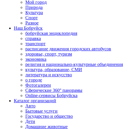
Мой город
Природа
Культура
Спорт
Разное
Наш Бобруйск
бобруйская энциклопедия
справка
транспорт
расписание движения городских автобусов
здоровье, спорт, туризм
экономика
религия и национально-культурные объединения
культура, образование, СМИ
литература и искусство
о городе
Фотогалереи
Сферические 360° панорамы
Online-сервисы Бобруйска
Каталог организаций
Авто
Бытовые услуги
Государство и общество
Дети
Домашние животные