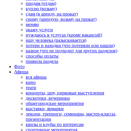
продам (отдам)
куплю (возьму)
сдам (в аренду, на прокат)
сниму (арендую, возьму на прокат)
меняю
окажу услуги
нуждаюсь в услугах (кроме вакансий)
ищу человека (разыскивается)
потери и находки (что потеряли или нашли)
разное (что не подходит для других разделов)
способы оплаты
правила раздела
Фото
Афиша
вся афиша
кино
театр
концерты, шоу, цирковые выступления
дискотеки, вечеринки
общегородские мероприятия
выставки, ярмарки
лекции, тренинги, семинары, мастер-классы,
презентации
квизы и клубы по интересам
спортивные мероприятия