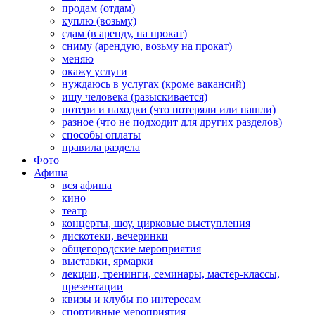
продам (отдам)
куплю (возьму)
сдам (в аренду, на прокат)
сниму (арендую, возьму на прокат)
меняю
окажу услуги
нуждаюсь в услугах (кроме вакансий)
ищу человека (разыскивается)
потери и находки (что потеряли или нашли)
разное (что не подходит для других разделов)
способы оплаты
правила раздела
Фото
Афиша
вся афиша
кино
театр
концерты, шоу, цирковые выступления
дискотеки, вечеринки
общегородские мероприятия
выставки, ярмарки
лекции, тренинги, семинары, мастер-классы,
презентации
квизы и клубы по интересам
спортивные мероприятия