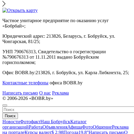
Частное унитарное предприятие по оказанию услуг
«Бобрбай»;
Юридический адрес:
213826, Беларусь, г. Бобруйск, ул.
Чонгарская, 81/25;
УНП 790676313, Свидетельство о госрегистрации
№790676313 от 11.11.2011 выдано Бобруйским
горисполкомом;
Офис BOBR.by:
213826, г. Бобруйск, ул. Карла Либкнехта, 25;
Контактные телефоны
офиса BOBR.by
Написать письмо
О нас
Реклама
© 2006-2026 «BOBR.by»
Поиск
Новости
Фотофакт
Наш Бобруйск
Каталог
организаций
Работа
Объявления
Афиша
Фото
Общение
Реклама
на портале
Курсы валют
$ 2.98
Погода
19.8°
Написать письмо
О