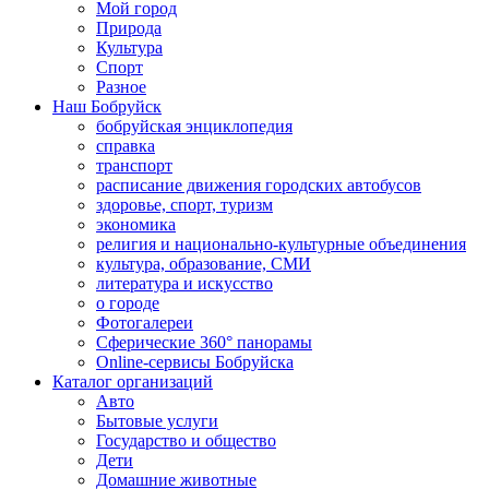
Мой город
Природа
Культура
Спорт
Разное
Наш Бобруйск
бобруйская энциклопедия
справка
транспорт
расписание движения городских автобусов
здоровье, спорт, туризм
экономика
религия и национально-культурные объединения
культура, образование, СМИ
литература и искусство
о городе
Фотогалереи
Сферические 360° панорамы
Online-сервисы Бобруйска
Каталог организаций
Авто
Бытовые услуги
Государство и общество
Дети
Домашние животные