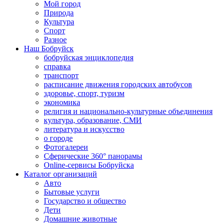
Мой город
Природа
Культура
Спорт
Разное
Наш Бобруйск
бобруйская энциклопедия
справка
транспорт
расписание движения городских автобусов
здоровье, спорт, туризм
экономика
религия и национально-культурные объединения
культура, образование, СМИ
литература и искусство
о городе
Фотогалереи
Сферические 360° панорамы
Online-сервисы Бобруйска
Каталог организаций
Авто
Бытовые услуги
Государство и общество
Дети
Домашние животные