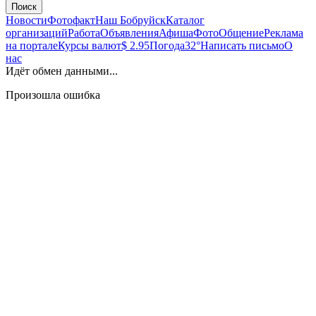
Поиск
Новости
Фотофакт
Наш Бобруйск
Каталог
организаций
Работа
Объявления
Афиша
Фото
Общение
Реклама
на портале
Курсы валют
$ 2.95
Погода
32°
Написать письмо
О
нас
Идёт обмен данными...
Произошла ошибка