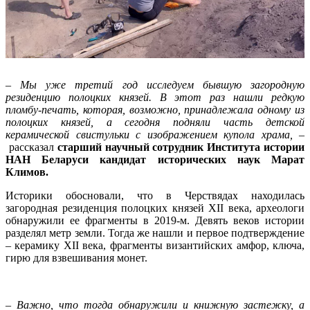
– Мы уже третий год исследуем бывшую загородную
резиденцию полоцких князей. В этот раз нашли редкую
пломбу-печать, которая, возможно, принадлежала одному из
полоцких князей, а сегодня подняли часть детской
керамической свистульки с изображением купола храма, –
рассказал
старший научный сотрудник Института истории
НАН Беларуси кандидат исторических наук Марат
Климов.
Историки обосновали, что в Черствядах находилась
загородная резиденция полоцких князей XII века, археологи
обнаружили ее фрагменты в 2019-м. Девять веков истории
разделял метр земли. Тогда же нашли и первое подтверждение
– керамику XII века, фрагменты византийских амфор, ключа,
гирю для взвешивания монет.
– Важно, что тогда обнаружили и книжную застежку, а