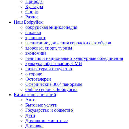
Природа
Культура
Спорт
Разное
Наш Бобруйск
бобруйская энциклопедия
справка
транспорт
расписание движения городских автобусов
здоровье, спорт, туризм
экономика
религия и национально-культурные объединения
культура, образование, СМИ
литература и искусство
о городе
Фотогалереи
Сферические 360° панорамы
Online-сервисы Бобруйска
Каталог организаций
Авто
Бытовые услуги
Государство и общество
Дети
Домашние животные
Доставка