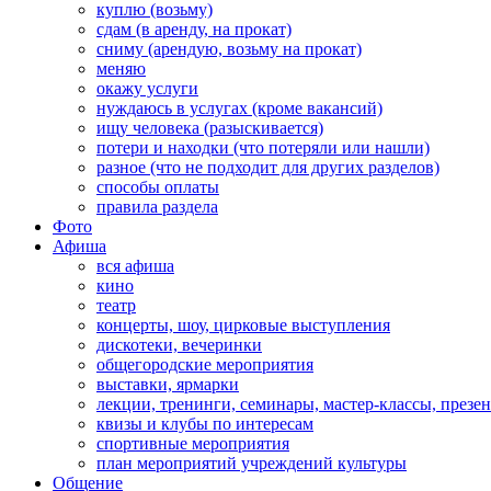
куплю (возьму)
сдам (в аренду, на прокат)
сниму (арендую, возьму на прокат)
меняю
окажу услуги
нуждаюсь в услугах (кроме вакансий)
ищу человека (разыскивается)
потери и находки (что потеряли или нашли)
разное (что не подходит для других разделов)
способы оплаты
правила раздела
Фото
Афиша
вся афиша
кино
театр
концерты, шоу, цирковые выступления
дискотеки, вечеринки
общегородские мероприятия
выставки, ярмарки
лекции, тренинги, семинары, мастер-классы, презе
квизы и клубы по интересам
спортивные мероприятия
план мероприятий учреждений культуры
Общение