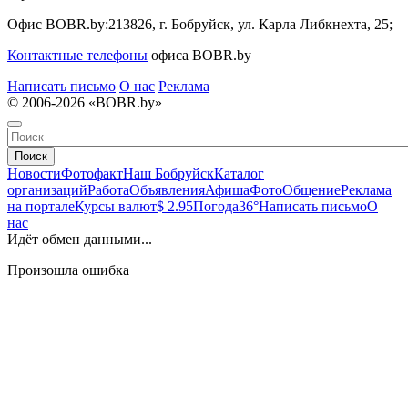
Офис BOBR.by:
213826, г. Бобруйск, ул. Карла Либкнехта, 25;
Контактные телефоны
офиса BOBR.by
Написать письмо
О нас
Реклама
© 2006-2026 «BOBR.by»
Поиск
Новости
Фотофакт
Наш Бобруйск
Каталог
организаций
Работа
Объявления
Афиша
Фото
Общение
Реклама
на портале
Курсы валют
$ 2.95
Погода
36°
Написать письмо
О
нас
Идёт обмен данными...
Произошла ошибка