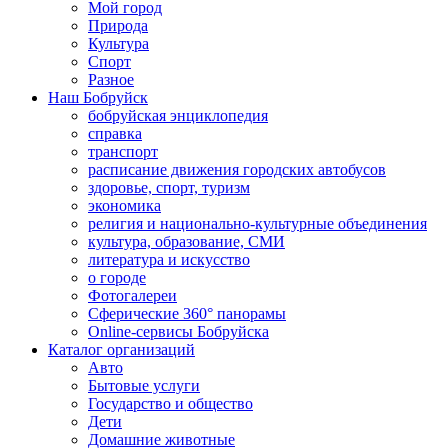
Мой город
Природа
Культура
Спорт
Разное
Наш Бобруйск
бобруйская энциклопедия
справка
транспорт
расписание движения городских автобусов
здоровье, спорт, туризм
экономика
религия и национально-культурные объединения
культура, образование, СМИ
литература и искусство
о городе
Фотогалереи
Сферические 360° панорамы
Online-сервисы Бобруйска
Каталог организаций
Авто
Бытовые услуги
Государство и общество
Дети
Домашние животные