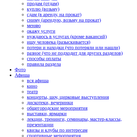
продам (отдам)
куплю (возьму)
сдам (в аренду, на прокат)
сниму (арендую, возьму на прокат)
меняю
окажу услуги
нуждаюсь в услугах (кроме вакансий)
ищу человека (разыскивается)
потери и находки (что потеряли или нашли)
разное (что не подходит для других разделов)
способы оплаты
правила раздела
Фото
Афиша
вся афиша
кино
театр
концерты, шоу, цирковые выступления
дискотеки, вечеринки
общегородские мероприятия
выставки, ярмарки
лекции, тренинги, семинары, мастер-классы,
презентации
квизы и клубы по интересам
спортивные мероприятия