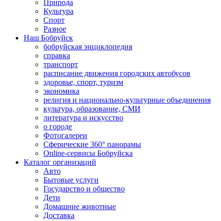
Природа
Культура
Спорт
Разное
Наш Бобруйск
бобруйская энциклопедия
справка
транспорт
расписание движения городских автобусов
здоровье, спорт, туризм
экономика
религия и национально-культурные объединения
культура, образование, СМИ
литература и искусство
о городе
Фотогалереи
Сферические 360° панорамы
Online-сервисы Бобруйска
Каталог организаций
Авто
Бытовые услуги
Государство и общество
Дети
Домашние животные
Доставка