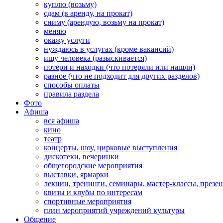
куплю (возьму)
сдам (в аренду, на прокат)
сниму (арендую, возьму на прокат)
меняю
окажу услуги
нуждаюсь в услугах (кроме вакансий)
ищу человека (разыскивается)
потери и находки (что потеряли или нашли)
разное (что не подходит для других разделов)
способы оплаты
правила раздела
Фото
Афиша
вся афиша
кино
театр
концерты, шоу, цирковые выступления
дискотеки, вечеринки
общегородские мероприятия
выставки, ярмарки
лекции, тренинги, семинары, мастер-классы, презе
квизы и клубы по интересам
спортивные мероприятия
план мероприятий учреждений культуры
Общение