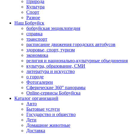
Природа
Культура
Спорт
Разное
Наш Бобруйск
бобруйская энциклопедия
справка
транспорт
расписание движения городских автобусов
здоровье, спорт, туризм
экономика
религия и национально-культурные объединения
культура, образование, СМИ
литература и искусство
о городе
Фотогалереи
Сферические 360° панорамы
Online-сервисы Бобруйска
Каталог организаций
Авто
Бытовые услуги
Государство и общество
Дети
Домашние животные
Доставка