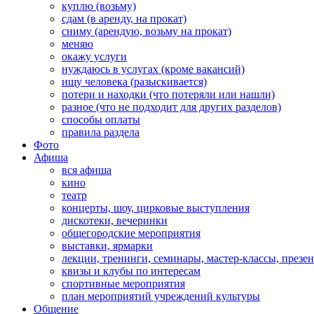
куплю (возьму)
сдам (в аренду, на прокат)
сниму (арендую, возьму на прокат)
меняю
окажу услуги
нуждаюсь в услугах (кроме вакансий)
ищу человека (разыскивается)
потери и находки (что потеряли или нашли)
разное (что не подходит для других разделов)
способы оплаты
правила раздела
Фото
Афиша
вся афиша
кино
театр
концерты, шоу, цирковые выступления
дискотеки, вечеринки
общегородские мероприятия
выставки, ярмарки
лекции, тренинги, семинары, мастер-классы, презе
квизы и клубы по интересам
спортивные мероприятия
план мероприятий учреждений культуры
Общение