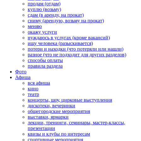
продам (отдам)
куплю (возьму)
сдам (в аренду, на прокат)
сниму (арендую, возьму на прокат)
меняю
окажу услуги
нуждаюсь в услугах (кроме вакансий)
ищу человека (разыскивается)
потери и находки (что потеряли или нашли)
разное (что не подходит для других разделов)
способы оплаты
правила раздела
Фото
Афиша
вся афиша
кино
театр
концерты, шоу, цирковые выступления
дискотеки, вечеринки
общегородские мероприятия
выставки, ярмарки
лекции, тренинги, семинары, мастер-классы,
презентации
квизы и клубы по интересам
спортивные мероприятия