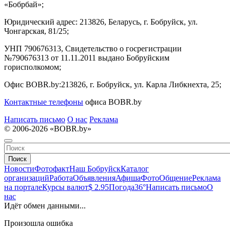
«Бобрбай»;
Юридический адрес:
213826, Беларусь, г. Бобруйск, ул.
Чонгарская, 81/25;
УНП 790676313, Свидетельство о госрегистрации
№790676313 от 11.11.2011 выдано Бобруйским
горисполкомом;
Офис BOBR.by:
213826, г. Бобруйск, ул. Карла Либкнехта, 25;
Контактные телефоны
офиса BOBR.by
Написать письмо
О нас
Реклама
© 2006-2026 «BOBR.by»
Поиск
Новости
Фотофакт
Наш Бобруйск
Каталог
организаций
Работа
Объявления
Афиша
Фото
Общение
Реклама
на портале
Курсы валют
$ 2.95
Погода
36°
Написать письмо
О
нас
Идёт обмен данными...
Произошла ошибка