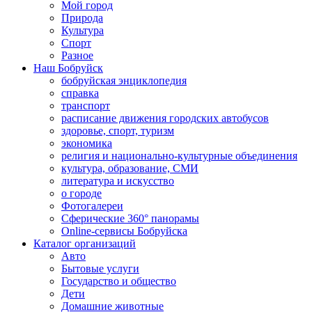
Мой город
Природа
Культура
Спорт
Разное
Наш Бобруйск
бобруйская энциклопедия
справка
транспорт
расписание движения городских автобусов
здоровье, спорт, туризм
экономика
религия и национально-культурные объединения
культура, образование, СМИ
литература и искусство
о городе
Фотогалереи
Сферические 360° панорамы
Online-сервисы Бобруйска
Каталог организаций
Авто
Бытовые услуги
Государство и общество
Дети
Домашние животные