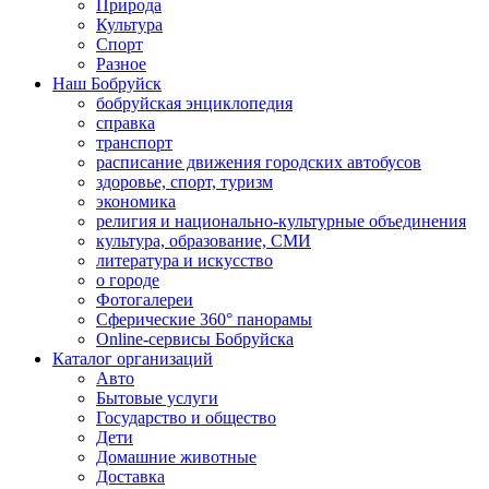
Природа
Культура
Спорт
Разное
Наш Бобруйск
бобруйская энциклопедия
справка
транспорт
расписание движения городских автобусов
здоровье, спорт, туризм
экономика
религия и национально-культурные объединения
культура, образование, СМИ
литература и искусство
о городе
Фотогалереи
Сферические 360° панорамы
Online-сервисы Бобруйска
Каталог организаций
Авто
Бытовые услуги
Государство и общество
Дети
Домашние животные
Доставка