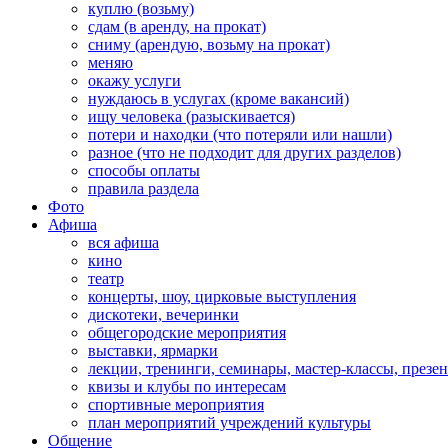
куплю (возьму)
сдам (в аренду, на прокат)
сниму (арендую, возьму на прокат)
меняю
окажу услуги
нуждаюсь в услугах (кроме вакансий)
ищу человека (разыскивается)
потери и находки (что потеряли или нашли)
разное (что не подходит для других разделов)
способы оплаты
правила раздела
Фото
Афиша
вся афиша
кино
театр
концерты, шоу, цирковые выступления
дискотеки, вечеринки
общегородские мероприятия
выставки, ярмарки
лекции, тренинги, семинары, мастер-классы, презе
квизы и клубы по интересам
спортивные мероприятия
план мероприятий учреждений культуры
Общение