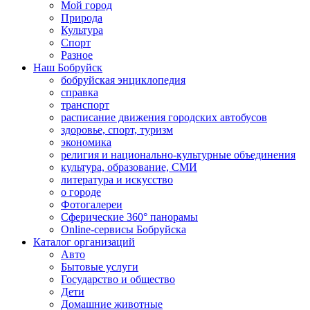
Мой город
Природа
Культура
Спорт
Разное
Наш Бобруйск
бобруйская энциклопедия
справка
транспорт
расписание движения городских автобусов
здоровье, спорт, туризм
экономика
религия и национально-культурные объединения
культура, образование, СМИ
литература и искусство
о городе
Фотогалереи
Сферические 360° панорамы
Online-сервисы Бобруйска
Каталог организаций
Авто
Бытовые услуги
Государство и общество
Дети
Домашние животные