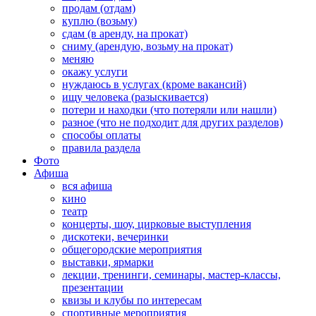
продам (отдам)
куплю (возьму)
сдам (в аренду, на прокат)
сниму (арендую, возьму на прокат)
меняю
окажу услуги
нуждаюсь в услугах (кроме вакансий)
ищу человека (разыскивается)
потери и находки (что потеряли или нашли)
разное (что не подходит для других разделов)
способы оплаты
правила раздела
Фото
Афиша
вся афиша
кино
театр
концерты, шоу, цирковые выступления
дискотеки, вечеринки
общегородские мероприятия
выставки, ярмарки
лекции, тренинги, семинары, мастер-классы,
презентации
квизы и клубы по интересам
спортивные мероприятия