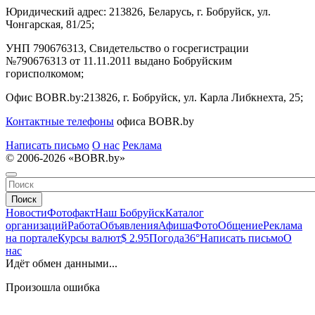
Юридический адрес:
213826, Беларусь, г. Бобруйск, ул.
Чонгарская, 81/25;
УНП 790676313, Свидетельство о госрегистрации
№790676313 от 11.11.2011 выдано Бобруйским
горисполкомом;
Офис BOBR.by:
213826, г. Бобруйск, ул. Карла Либкнехта, 25;
Контактные телефоны
офиса BOBR.by
Написать письмо
О нас
Реклама
© 2006-2026 «BOBR.by»
Поиск
Новости
Фотофакт
Наш Бобруйск
Каталог
организаций
Работа
Объявления
Афиша
Фото
Общение
Реклама
на портале
Курсы валют
$ 2.95
Погода
36°
Написать письмо
О
нас
Идёт обмен данными...
Произошла ошибка