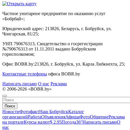
Частное унитарное предприятие по оказанию услуг
«Бобрбай»;
Юридический адрес:
213826, Беларусь, г. Бобруйск, ул.
Чонгарская, 81/25;
УНП 790676313, Свидетельство о госрегистрации
№790676313 от 11.11.2011 выдано Бобруйским
горисполкомом;
Офис BOBR.by:
213826, г. Бобруйск, ул. Карла Либкнехта, 25;
Контактные телефоны
офиса BOBR.by
Написать письмо
О нас
Реклама
© 2006-2026 «BOBR.by»
Поиск
Новости
Фотофакт
Наш Бобруйск
Каталог
организаций
Работа
Объявления
Афиша
Фото
Общение
Реклама
на портале
Курсы валют
$ 2.95
Погода
36°
Написать письмо
О
нас