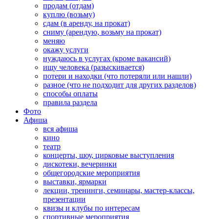
продам (отдам)
куплю (возьму)
сдам (в аренду, на прокат)
сниму (арендую, возьму на прокат)
меняю
окажу услуги
нуждаюсь в услугах (кроме вакансий)
ищу человека (разыскивается)
потери и находки (что потеряли или нашли)
разное (что не подходит для других разделов)
способы оплаты
правила раздела
Фото
Афиша
вся афиша
кино
театр
концерты, шоу, цирковые выступления
дискотеки, вечеринки
общегородские мероприятия
выставки, ярмарки
лекции, тренинги, семинары, мастер-классы,
презентации
квизы и клубы по интересам
спортивные мероприятия