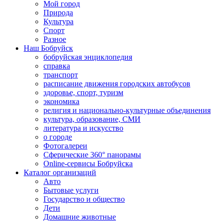
Мой город
Природа
Культура
Спорт
Разное
Наш Бобруйск
бобруйская энциклопедия
справка
транспорт
расписание движения городских автобусов
здоровье, спорт, туризм
экономика
религия и национально-культурные объединения
культура, образование, СМИ
литература и искусство
о городе
Фотогалереи
Сферические 360° панорамы
Online-сервисы Бобруйска
Каталог организаций
Авто
Бытовые услуги
Государство и общество
Дети
Домашние животные