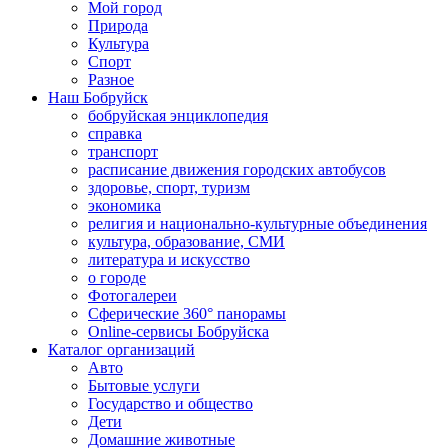
Мой город
Природа
Культура
Спорт
Разное
Наш Бобруйск
бобруйская энциклопедия
справка
транспорт
расписание движения городских автобусов
здоровье, спорт, туризм
экономика
религия и национально-культурные объединения
культура, образование, СМИ
литература и искусство
о городе
Фотогалереи
Сферические 360° панорамы
Online-сервисы Бобруйска
Каталог организаций
Авто
Бытовые услуги
Государство и общество
Дети
Домашние животные