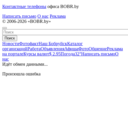
Контактные телефоны
офиса BOBR.by
Написать письмо
О нас
Реклама
© 2006-2026 «BOBR.by»
Поиск
Новости
Фотофакт
Наш Бобруйск
Каталог
организаций
Работа
Объявления
Афиша
Фото
Общение
Реклама
на портале
Курсы валют
$ 2.95
Погода
32°
Написать письмо
О
нас
Идёт обмен данными...
Произошла ошибка