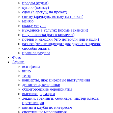
продам (отдам)
куплю (возьму)
сдам (в аренду, на прокат)
сниму (арендую, возьму на прокат)
меняю
окажу услуги
нуждаюсь в услугах (кроме вакансий)
ищу человека (разыскивается)
потери и находки (что потеряли или нашли)
разное (что не подходит для других разделов)
способы оплаты
правила раздела
Фото
Афиша
вся афиша
кино
театр
концерты, шоу, цирковые выступления
дискотеки, вечеринки
общегородские мероприятия
выставки, ярмарки
лекции, тренинги, семинары, мастер-классы,
презентации
квизы и клубы по интересам
спортивные мероприятия