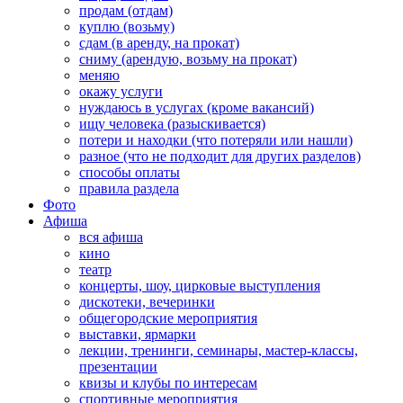
продам (отдам)
куплю (возьму)
сдам (в аренду, на прокат)
сниму (арендую, возьму на прокат)
меняю
окажу услуги
нуждаюсь в услугах (кроме вакансий)
ищу человека (разыскивается)
потери и находки (что потеряли или нашли)
разное (что не подходит для других разделов)
способы оплаты
правила раздела
Фото
Афиша
вся афиша
кино
театр
концерты, шоу, цирковые выступления
дискотеки, вечеринки
общегородские мероприятия
выставки, ярмарки
лекции, тренинги, семинары, мастер-классы,
презентации
квизы и клубы по интересам
спортивные мероприятия