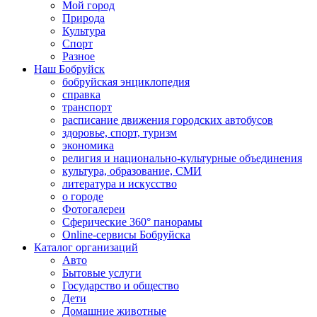
Мой город
Природа
Культура
Спорт
Разное
Наш Бобруйск
бобруйская энциклопедия
справка
транспорт
расписание движения городских автобусов
здоровье, спорт, туризм
экономика
религия и национально-культурные объединения
культура, образование, СМИ
литература и искусство
о городе
Фотогалереи
Сферические 360° панорамы
Online-сервисы Бобруйска
Каталог организаций
Авто
Бытовые услуги
Государство и общество
Дети
Домашние животные