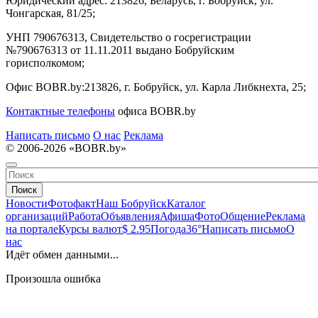
Юридический адрес:
213826, Беларусь, г. Бобруйск, ул.
Чонгарская, 81/25;
УНП 790676313, Свидетельство о госрегистрации
№790676313 от 11.11.2011 выдано Бобруйским
горисполкомом;
Офис BOBR.by:
213826, г. Бобруйск, ул. Карла Либкнехта, 25;
Контактные телефоны
офиса BOBR.by
Написать письмо
О нас
Реклама
© 2006-2026 «BOBR.by»
Поиск
Новости
Фотофакт
Наш Бобруйск
Каталог
организаций
Работа
Объявления
Афиша
Фото
Общение
Реклама
на портале
Курсы валют
$ 2.95
Погода
36°
Написать письмо
О
нас
Идёт обмен данными...
Произошла ошибка