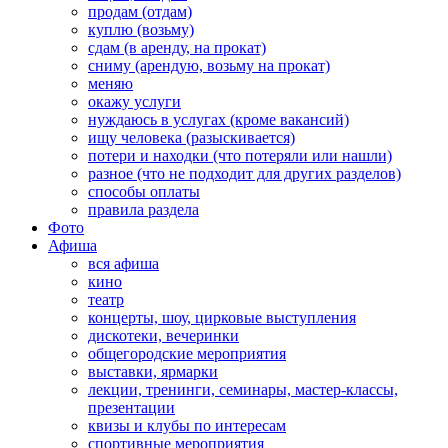
продам (отдам)
куплю (возьму)
сдам (в аренду, на прокат)
сниму (арендую, возьму на прокат)
меняю
окажу услуги
нуждаюсь в услугах (кроме вакансий)
ищу человека (разыскивается)
потери и находки (что потеряли или нашли)
разное (что не подходит для других разделов)
способы оплаты
правила раздела
Фото
Афиша
вся афиша
кино
театр
концерты, шоу, цирковые выступления
дискотеки, вечеринки
общегородские мероприятия
выставки, ярмарки
лекции, тренинги, семинары, мастер-классы,
презентации
квизы и клубы по интересам
спортивные мероприятия