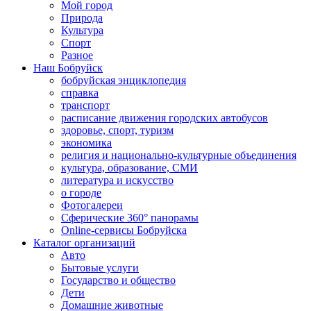
Мой город
Природа
Культура
Спорт
Разное
Наш Бобруйск
бобруйская энциклопедия
справка
транспорт
расписание движения городских автобусов
здоровье, спорт, туризм
экономика
религия и национально-культурные объединения
культура, образование, СМИ
литература и искусство
о городе
Фотогалереи
Сферические 360° панорамы
Online-сервисы Бобруйска
Каталог организаций
Авто
Бытовые услуги
Государство и общество
Дети
Домашние животные