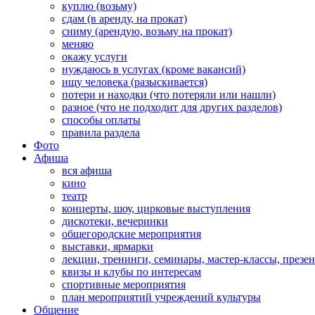
куплю (возьму)
сдам (в аренду, на прокат)
сниму (арендую, возьму на прокат)
меняю
окажу услуги
нуждаюсь в услугах (кроме вакансий)
ищу человека (разыскивается)
потери и находки (что потеряли или нашли)
разное (что не подходит для других разделов)
способы оплаты
правила раздела
Фото
Афиша
вся афиша
кино
театр
концерты, шоу, цирковые выступления
дискотеки, вечеринки
общегородские мероприятия
выставки, ярмарки
лекции, тренинги, семинары, мастер-классы, презе
квизы и клубы по интересам
спортивные мероприятия
план мероприятий учреждений культуры
Общение