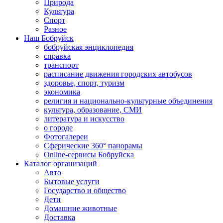
Природа
Культура
Спорт
Разное
Наш Бобруйск
бобруйская энциклопедия
справка
транспорт
расписание движения городских автобусов
здоровье, спорт, туризм
экономика
религия и национально-культурные объединения
культура, образование, СМИ
литература и искусство
о городе
Фотогалереи
Сферические 360° панорамы
Online-сервисы Бобруйска
Каталог организаций
Авто
Бытовые услуги
Государство и общество
Дети
Домашние животные
Доставка