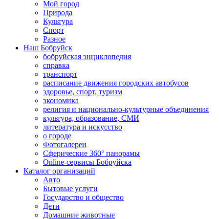
Мой город
Природа
Культура
Спорт
Разное
Наш Бобруйск
бобруйская энциклопедия
справка
транспорт
расписание движения городских автобусов
здоровье, спорт, туризм
экономика
религия и национально-культурные объединения
культура, образование, СМИ
литература и искусство
о городе
Фотогалереи
Сферические 360° панорамы
Online-сервисы Бобруйска
Каталог организаций
Авто
Бытовые услуги
Государство и общество
Дети
Домашние животные