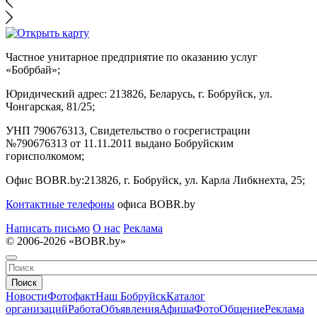
Частное унитарное предприятие по оказанию услуг
«Бобрбай»;
Юридический адрес:
213826, Беларусь, г. Бобруйск, ул.
Чонгарская, 81/25;
УНП 790676313, Свидетельство о госрегистрации
№790676313 от 11.11.2011 выдано Бобруйским
горисполкомом;
Офис BOBR.by:
213826, г. Бобруйск, ул. Карла Либкнехта, 25;
Контактные телефоны
офиса BOBR.by
Написать письмо
О нас
Реклама
© 2006-2026 «BOBR.by»
Поиск
Новости
Фотофакт
Наш Бобруйск
Каталог
организаций
Работа
Объявления
Афиша
Фото
Общение
Реклама