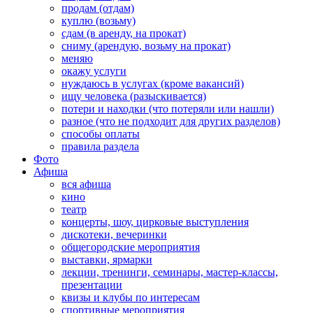
продам (отдам)
куплю (возьму)
сдам (в аренду, на прокат)
сниму (арендую, возьму на прокат)
меняю
окажу услуги
нуждаюсь в услугах (кроме вакансий)
ищу человека (разыскивается)
потери и находки (что потеряли или нашли)
разное (что не подходит для других разделов)
способы оплаты
правила раздела
Фото
Афиша
вся афиша
кино
театр
концерты, шоу, цирковые выступления
дискотеки, вечеринки
общегородские мероприятия
выставки, ярмарки
лекции, тренинги, семинары, мастер-классы,
презентации
квизы и клубы по интересам
спортивные мероприятия