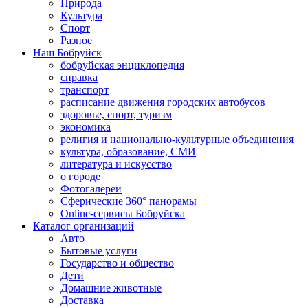
Природа
Культура
Спорт
Разное
Наш Бобруйск
бобруйская энциклопедия
справка
транспорт
расписание движения городских автобусов
здоровье, спорт, туризм
экономика
религия и национально-культурные объединения
культура, образование, СМИ
литература и искусство
о городе
Фотогалереи
Сферические 360° панорамы
Online-сервисы Бобруйска
Каталог организаций
Авто
Бытовые услуги
Государство и общество
Дети
Домашние животные
Доставка