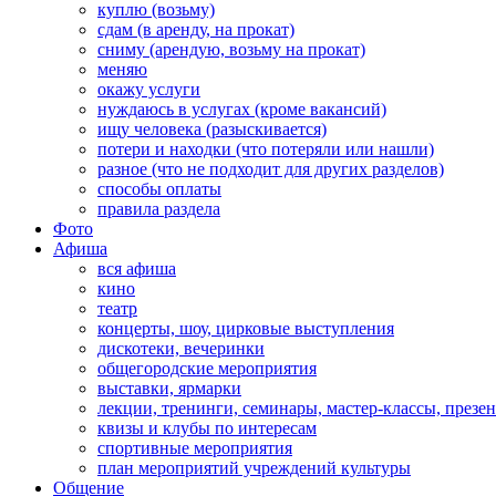
куплю (возьму)
сдам (в аренду, на прокат)
сниму (арендую, возьму на прокат)
меняю
окажу услуги
нуждаюсь в услугах (кроме вакансий)
ищу человека (разыскивается)
потери и находки (что потеряли или нашли)
разное (что не подходит для других разделов)
способы оплаты
правила раздела
Фото
Афиша
вся афиша
кино
театр
концерты, шоу, цирковые выступления
дискотеки, вечеринки
общегородские мероприятия
выставки, ярмарки
лекции, тренинги, семинары, мастер-классы, презе
квизы и клубы по интересам
спортивные мероприятия
план мероприятий учреждений культуры
Общение