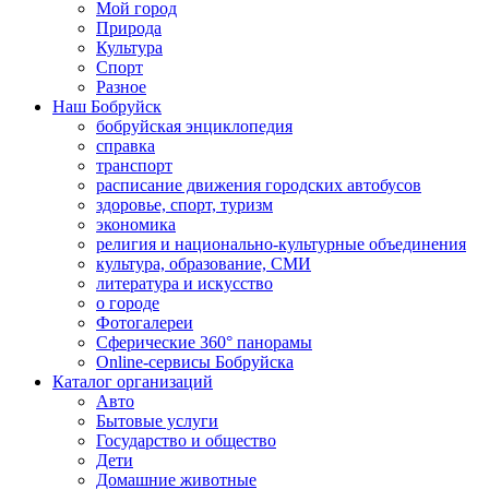
Мой город
Природа
Культура
Спорт
Разное
Наш Бобруйск
бобруйская энциклопедия
справка
транспорт
расписание движения городских автобусов
здоровье, спорт, туризм
экономика
религия и национально-культурные объединения
культура, образование, СМИ
литература и искусство
о городе
Фотогалереи
Сферические 360° панорамы
Online-сервисы Бобруйска
Каталог организаций
Авто
Бытовые услуги
Государство и общество
Дети
Домашние животные