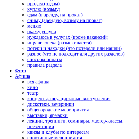
продам (отдам)
куплю (возьму)
сдам (в аренду, на прокат)
сниму (арендую, возьму на прокат)
меняю
окажу услуги
нуждаюсь в услугах (кроме вакансий)
ищу человека (разыскивается)
потери и находки (что потеряли или нашли)
разное (что не подходит для других разделов)
способы оплаты
правила раздела
Фото
Афиша
вся афиша
кино
театр
концерты, шоу, цирковые выступления
дискотеки, вечеринки
общегородские мероприятия
выставки, ярмарки
лекции, тренинги, семинары, мастер-классы,
презентации
квизы и клубы по интересам
спортивные мероприятия