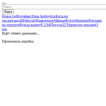
Поиск
Новости
Фотофакт
Наш Бобруйск
Каталог
организаций
Работа
Объявления
Афиша
Фото
Общение
Реклама
на портале
Курсы валют
$ 2.94
Погода
32°
Написать письмо
О
нас
Идёт обмен данными...
Произошла ошибка