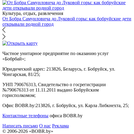
Культура, отдых, развлечения
От Бобра Самуиловича до Луковой горы: как бобруйские дети
открывали родной город
Частное унитарное предприятие по оказанию услуг
«Бобрбай»;
Юридический адрес:
213826, Беларусь, г. Бобруйск, ул.
Чонгарская, 81/25;
УНП 790676313, Свидетельство о госрегистрации
№790676313 от 11.11.2011 выдано Бобруйским
горисполкомом;
Офис BOBR.by:
213826, г. Бобруйск, ул. Карла Либкнехта, 25;
Контактные телефоны
офиса BOBR.by
Написать письмо
О нас
Реклама
© 2006-2026 «BOBR.by»