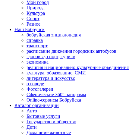
Мой город
Природа
Культура
Спорт
Разное
Наш Бобруйск
бобруйская энциклопедия
справка
транспорт
расписание движения городских автобусов
здоровье, спорт, туризм
экономика
религия и национально-культурные объединения
культура, образование, СМИ
литература и искусство
о городе
Фотогалереи
Сферические 360° панорамы
Online-сервисы Бобруйска
Каталог организаций
Авто
Бытовые услуги
Государство и общество
Дети
Домашние животные