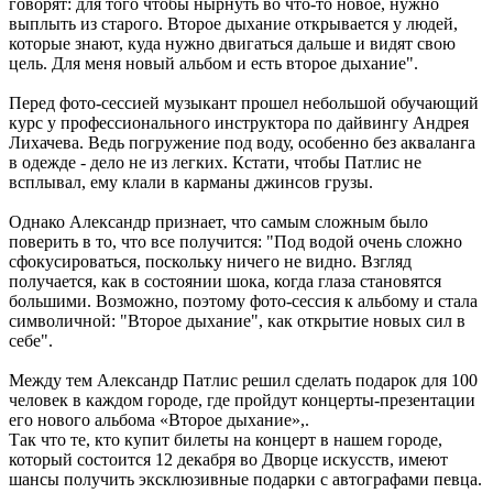
говорят: для того чтобы нырнуть во что-то новое, нужно
выплыть из старого. Второе дыхание открывается у людей,
которые знают, куда нужно двигаться дальше и видят свою
цель. Для меня новый альбом и есть второе дыхание".
Перед фото-сессией музыкант прошел небольшой обучающий
курс у профессионального инструктора по дайвингу Андрея
Лихачева. Ведь погружение под воду, особенно без акваланга
в одежде - дело не из легких. Кстати, чтобы Патлис не
всплывал, ему клали в карманы джинсов грузы.
Однако Александр признает, что самым сложным было
поверить в то, что все получится: "Под водой очень сложно
сфокусироваться, поскольку ничего не видно. Взгляд
получается, как в состоянии шока, когда глаза становятся
большими. Возможно, поэтому фото-сессия к альбому и стала
символичной: "Второе дыхание", как открытие новых сил в
себе".
Между тем Александр Патлис решил сделать подарок для 100
человек в каждом городе, где пройдут концерты-презентации
его нового альбома «Второе дыхание»,.
Так что те, кто купит билеты на концерт в нашем городе,
который состоится 12 декабря во Дворце искусств, имеют
шансы получить эксклюзивные подарки с автографами певца.