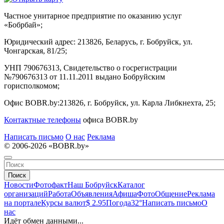
Частное унитарное предприятие по оказанию услуг
«Бобрбай»;
Юридический адрес:
213826, Беларусь, г. Бобруйск, ул.
Чонгарская, 81/25;
УНП 790676313, Свидетельство о госрегистрации
№790676313 от 11.11.2011 выдано Бобруйским
горисполкомом;
Офис BOBR.by:
213826, г. Бобруйск, ул. Карла Либкнехта, 25;
Контактные телефоны
офиса BOBR.by
Написать письмо
О нас
Реклама
© 2006-2026 «BOBR.by»
Поиск
Новости
Фотофакт
Наш Бобруйск
Каталог
организаций
Работа
Объявления
Афиша
Фото
Общение
Реклама
на портале
Курсы валют
$ 2.95
Погода
32°
Написать письмо
О
нас
Идёт обмен данными...