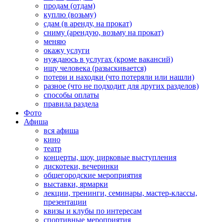
продам (отдам)
куплю (возьму)
сдам (в аренду, на прокат)
сниму (арендую, возьму на прокат)
меняю
окажу услуги
нуждаюсь в услугах (кроме вакансий)
ищу человека (разыскивается)
потери и находки (что потеряли или нашли)
разное (что не подходит для других разделов)
способы оплаты
правила раздела
Фото
Афиша
вся афиша
кино
театр
концерты, шоу, цирковые выступления
дискотеки, вечеринки
общегородские мероприятия
выставки, ярмарки
лекции, тренинги, семинары, мастер-классы,
презентации
квизы и клубы по интересам
спортивные мероприятия