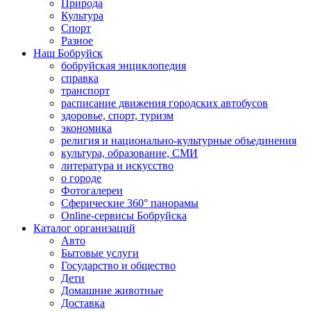
Природа
Культура
Спорт
Разное
Наш Бобруйск
бобруйская энциклопедия
справка
транспорт
расписание движения городских автобусов
здоровье, спорт, туризм
экономика
религия и национально-культурные объединения
культура, образование, СМИ
литература и искусство
о городе
Фотогалереи
Сферические 360° панорамы
Online-сервисы Бобруйска
Каталог организаций
Авто
Бытовые услуги
Государство и общество
Дети
Домашние животные
Доставка