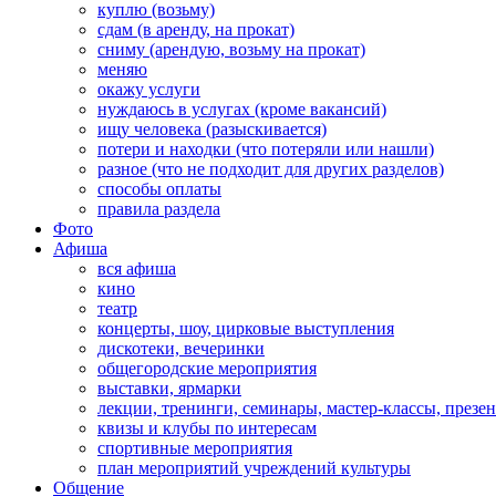
куплю (возьму)
сдам (в аренду, на прокат)
сниму (арендую, возьму на прокат)
меняю
окажу услуги
нуждаюсь в услугах (кроме вакансий)
ищу человека (разыскивается)
потери и находки (что потеряли или нашли)
разное (что не подходит для других разделов)
способы оплаты
правила раздела
Фото
Афиша
вся афиша
кино
театр
концерты, шоу, цирковые выступления
дискотеки, вечеринки
общегородские мероприятия
выставки, ярмарки
лекции, тренинги, семинары, мастер-классы, презе
квизы и клубы по интересам
спортивные мероприятия
план мероприятий учреждений культуры
Общение