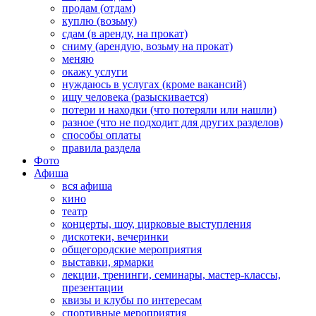
продам (отдам)
куплю (возьму)
сдам (в аренду, на прокат)
сниму (арендую, возьму на прокат)
меняю
окажу услуги
нуждаюсь в услугах (кроме вакансий)
ищу человека (разыскивается)
потери и находки (что потеряли или нашли)
разное (что не подходит для других разделов)
способы оплаты
правила раздела
Фото
Афиша
вся афиша
кино
театр
концерты, шоу, цирковые выступления
дискотеки, вечеринки
общегородские мероприятия
выставки, ярмарки
лекции, тренинги, семинары, мастер-классы,
презентации
квизы и клубы по интересам
спортивные мероприятия