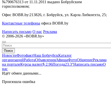
№790676313 от 11.11.2011 выдано Бобруйским
горисполкомом;
Офис BOBR.by:
213826, г. Бобруйск, ул. Карла Либкнехта, 25;
Контактные телефоны
офиса BOBR.by
Написать письмо
О нас
Реклама
© 2006-2026 «BOBR.by»
Поиск
Новости
Фотофакт
Наш Бобруйск
Каталог
организаций
Работа
Объявления
Афиша
Фото
Общение
Реклама
на портале
Курсы валют
$ 2.96
Погода
23.3°
Написать письмо
О
нас
Идёт обмен данными...
Произошла ошибка