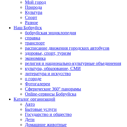
Мой город
Природа
Культура
Спорт
Разное
Наш Бобруйск
бобруйская энциклопедия
справка
транспорт
расписание движения городских автобусов
здоровье, спорт, туризм
экономика
религия и национально-культурные объединения
культура, образование, СМИ
литература и искусство
о городе
Фотогалереи
Сферические 360° панорамы
Online-сервисы Бобруйска
Каталог организаций
Авто
Бытовые услуги
Государство и общество
Дети
Домашние животные