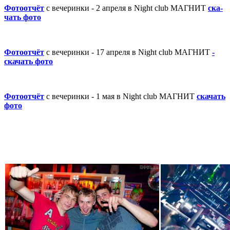
Фото­о­т­чё­т
с вечеринки ­- 2 апреля в Night club МАГНИТ
­­­­ска­
ч­а­­т­ь ф­о­то­
Фото­о­т­чё­т
с вечеринки ­- 17 апреля в Night club МАГНИТ
­­­
ска­ч­а­­т­ь ф­о­то­­­
Фото­о­т­чё­т
с вечеринки ­- 1 мая­­­ в Night club МАГНИТ
­­­ска­ч­а­­т­ь
ф­о­то­­