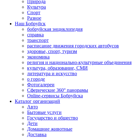
Природа
Культура
Спорт
Разное
Наш Бобруйск
бобруйская энциклопедия
справка
транспорт
расписание движения городских автобусов
здоровье, спорт, туризм
экономика
религия и национально-культурные объединения
культура, образование, СМИ
литература и искусство
о городе
Фотогалереи
Сферические 360° панорамы
Online-сервисы Бобруйска
Каталог организаций
Авто
Бытовые услуги
Государство и общество
Дети
Домашние животные
Доставка