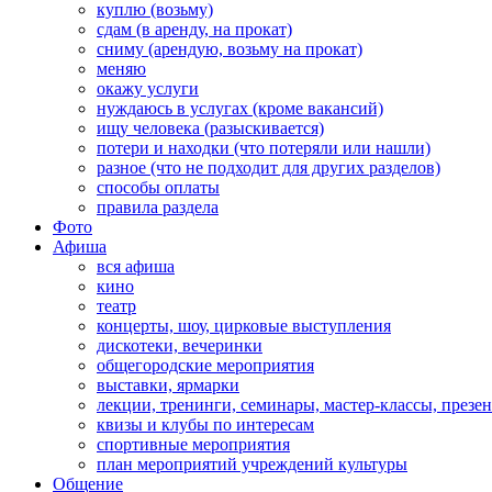
куплю (возьму)
сдам (в аренду, на прокат)
сниму (арендую, возьму на прокат)
меняю
окажу услуги
нуждаюсь в услугах (кроме вакансий)
ищу человека (разыскивается)
потери и находки (что потеряли или нашли)
разное (что не подходит для других разделов)
способы оплаты
правила раздела
Фото
Афиша
вся афиша
кино
театр
концерты, шоу, цирковые выступления
дискотеки, вечеринки
общегородские мероприятия
выставки, ярмарки
лекции, тренинги, семинары, мастер-классы, презе
квизы и клубы по интересам
спортивные мероприятия
план мероприятий учреждений культуры
Общение