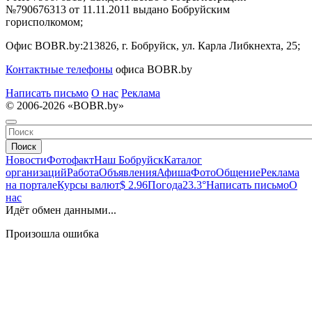
№790676313 от 11.11.2011 выдано Бобруйским
горисполкомом;
Офис BOBR.by:
213826, г. Бобруйск, ул. Карла Либкнехта, 25;
Контактные телефоны
офиса BOBR.by
Написать письмо
О нас
Реклама
© 2006-2026 «BOBR.by»
Поиск
Новости
Фотофакт
Наш Бобруйск
Каталог
организаций
Работа
Объявления
Афиша
Фото
Общение
Реклама
на портале
Курсы валют
$ 2.96
Погода
23.3°
Написать письмо
О
нас
Идёт обмен данными...
Произошла ошибка