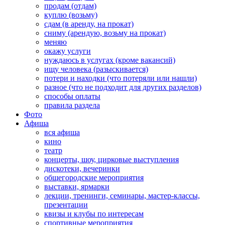
продам (отдам)
куплю (возьму)
сдам (в аренду, на прокат)
сниму (арендую, возьму на прокат)
меняю
окажу услуги
нуждаюсь в услугах (кроме вакансий)
ищу человека (разыскивается)
потери и находки (что потеряли или нашли)
разное (что не подходит для других разделов)
способы оплаты
правила раздела
Фото
Афиша
вся афиша
кино
театр
концерты, шоу, цирковые выступления
дискотеки, вечеринки
общегородские мероприятия
выставки, ярмарки
лекции, тренинги, семинары, мастер-классы,
презентации
квизы и клубы по интересам
спортивные мероприятия