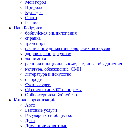
Мой город
Природа
Культура
Спорт
Разное
Наш Бобруйск
бобруйская энциклопедия
справка
транспорт
расписание движения городских автобусов
здоровье, спорт, туризм
экономика
религия и национально-культурные объединения
культура, образование, СМИ
литература и искусство
о городе
Фотогалереи
Сферические 360° панорамы
Online-сервисы Бобруйска
Каталог организаций
Авто
Бытовые услуги
Государство и общество
Дети
Домашние животные