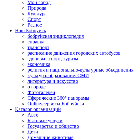
Мой город
Природа
Культура
Спорт
Разное
Наш Бобруйск
бобруйская энциклопедия
справка
транспорт
расписание движения городских автобусов
здоровье, спорт, туризм
экономика
религия и национально-культурные объединения
культура, образование, СМИ
литература и искусство
о городе
Фотогалереи
Сферические 360° панорамы
Online-сервисы Бобруйска
Каталог организаций
Авто
Бытовые услуги
Государство и общество
Дети
Домашние животные