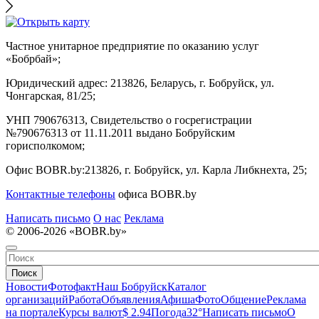
Частное унитарное предприятие по оказанию услуг
«Бобрбай»;
Юридический адрес:
213826, Беларусь, г. Бобруйск, ул.
Чонгарская, 81/25;
УНП 790676313, Свидетельство о госрегистрации
№790676313 от 11.11.2011 выдано Бобруйским
горисполкомом;
Офис BOBR.by:
213826, г. Бобруйск, ул. Карла Либкнехта, 25;
Контактные телефоны
офиса BOBR.by
Написать письмо
О нас
Реклама
© 2006-2026 «BOBR.by»
Поиск
Новости
Фотофакт
Наш Бобруйск
Каталог
организаций
Работа
Объявления
Афиша
Фото
Общение
Реклама
на портале
Курсы валют
$ 2.94
Погода
32°
Написать письмо
О