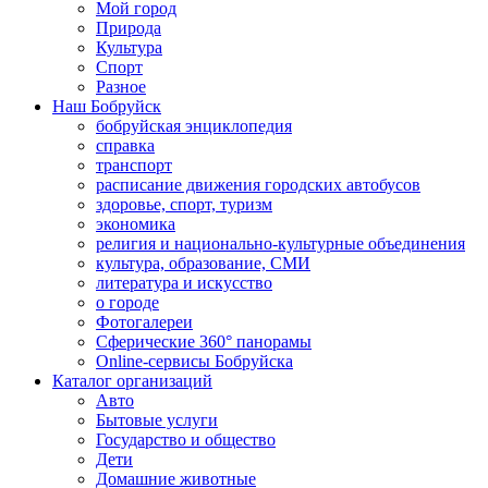
Мой город
Природа
Культура
Спорт
Разное
Наш Бобруйск
бобруйская энциклопедия
справка
транспорт
расписание движения городских автобусов
здоровье, спорт, туризм
экономика
религия и национально-культурные объединения
культура, образование, СМИ
литература и искусство
о городе
Фотогалереи
Сферические 360° панорамы
Online-сервисы Бобруйска
Каталог организаций
Авто
Бытовые услуги
Государство и общество
Дети
Домашние животные