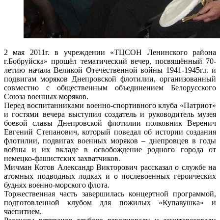
2 мая 2011г. в учреждении «ТЦСОН Ленинского района
г.Бобруйска» прошёл тематический вечер, посвящённый 70-
летию начала Великой Отечественной войны 1941-1945г.г. и
подвигам моряков Днепровской флотилии, организованный
совместно с общественным объединением Белорусского
Союза военных моряков.
Перед воспитанниками военно-спортивного клуба «Патриот»
и гостями вечера выступил создатель и руководитель музея
боевой славы Днепровской флотилии полковник Веренич
Евгений Степанович, который поведал об истории создания
флотилии, подвигах военных моряков – днепровцев в годы
войны и их вкладе в освобождение родного города от
немецко-фашистских захватчиков.
Мичман Котов Александр Викторович рассказал о службе на
атомных подводных лодках и о послевоенных героических
буднях военно-морского флота.
Торжественная часть завершилась концертной программой,
подготовленной клубом для пожилых «Купавушка» и
чаепитием.