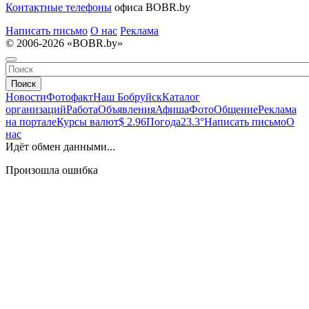
Контактные телефоны
офиса BOBR.by
Написать письмо
О нас
Реклама
© 2006-2026 «BOBR.by»
Поиск
Новости
Фотофакт
Наш Бобруйск
Каталог
организаций
Работа
Объявления
Афиша
Фото
Общение
Реклама
на портале
Курсы валют
$ 2.96
Погода
23.3°
Написать письмо
О
нас
Идёт обмен данными...
Произошла ошибка