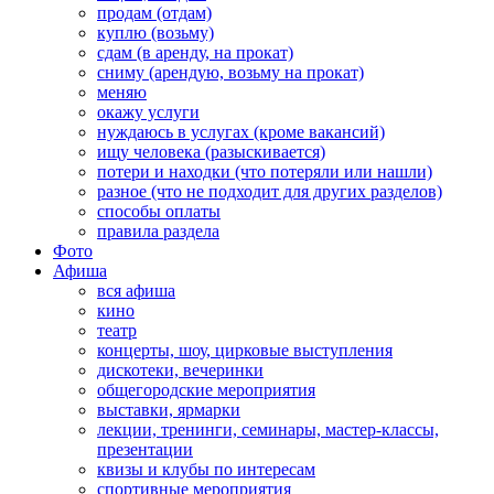
продам (отдам)
куплю (возьму)
сдам (в аренду, на прокат)
сниму (арендую, возьму на прокат)
меняю
окажу услуги
нуждаюсь в услугах (кроме вакансий)
ищу человека (разыскивается)
потери и находки (что потеряли или нашли)
разное (что не подходит для других разделов)
способы оплаты
правила раздела
Фото
Афиша
вся афиша
кино
театр
концерты, шоу, цирковые выступления
дискотеки, вечеринки
общегородские мероприятия
выставки, ярмарки
лекции, тренинги, семинары, мастер-классы,
презентации
квизы и клубы по интересам
спортивные мероприятия